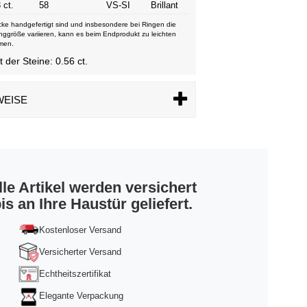
 ct.
58
VS-SI
Brillant
ke handgefertigt sind und insbesondere bei Ringen die
nggröße variieren, kann es beim Endprodukt zu leichten
men.
der Steine: 0.56 ct.
WEISE
lle Artikel werden versichert
is an Ihre Haustür geliefert.
Kostenloser Versand
Versicherter Versand
Echtheitszertifikat
Elegante Verpackung