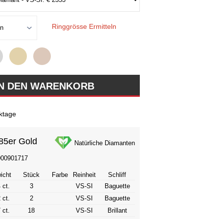
Ringgrösse Ermitteln
ktage
85er Gold
Natürliche Diamanten
000901717
icht
Stück
Farbe
Reinheit
Schliff
 ct.
3
VS-SI
Baguette
 ct.
2
VS-SI
Baguette
 ct.
18
VS-SI
Brillant