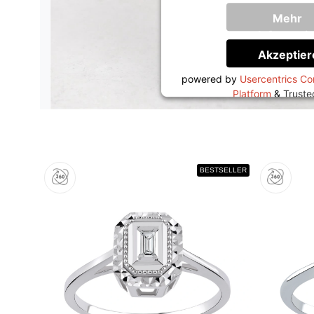
Mehr
Informati
Akzeptier
powered by
Usercentrics C
Platform
&
Trust
BESTSELLER