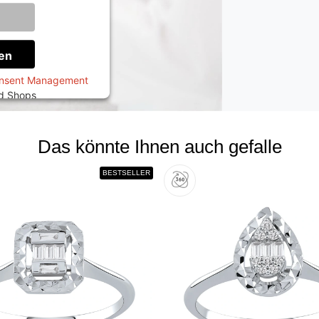
onen
en
onsent Management
ed Shops
Das könnte Ihnen auch gefalle
BESTSELLER