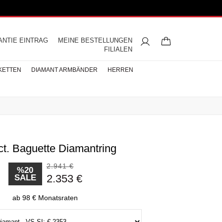
ANTIE EINTRAG
MEINE BESTELLUNGEN
FILIALEN
KETTEN
DIAMANT ARMBÄNDER
HERREN
ct. Baguette Diamantring
ngsringe
mbänder
ntringe
bänder
iamant
ringe
res
s
Buchstaben Halskette
Herren Halsketten
Perlen Ohrringe
Halbmemoire
Eheringe
nd
Diamantringe
2.941 €
ÄNDER
%20
2.353 €
SALE
ÄNDER
BÄNDER
ab 98 € Monatsraten