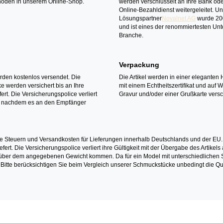
oden in unserem Online-Shop.
werden verschlüsselt an Ihre Bank ode
Online-Bezahldienst weitergeleitet. U
Lösungspartner
Novalnet AG
wurde 20
und ist eines der renommiertesten Un
Branche.
Verpackung
erden kostenlos versendet. Die
Die Artikel werden in einer eleganten 
 werden versichert bis an Ihre
mit einem Echtheitszertifikat und auf 
ert. Die Versicherungspolice verliert
Gravur und/oder einer Grußkarte versc
it nachdem es an den Empfänger
e Steuern und Versandkosten für Lieferungen innerhalb Deutschlands und der EU.
fert. Die Versicherungspolice verliert ihre Gültigkeit mit der Übergabe des Artik
r dem angegebenen Gewicht kommen. Da für ein Model mit unterschiedlichen Ste
 Bitte berücksichtigen Sie beim Vergleich unserer Schmuckstücke unbedingt die Qu