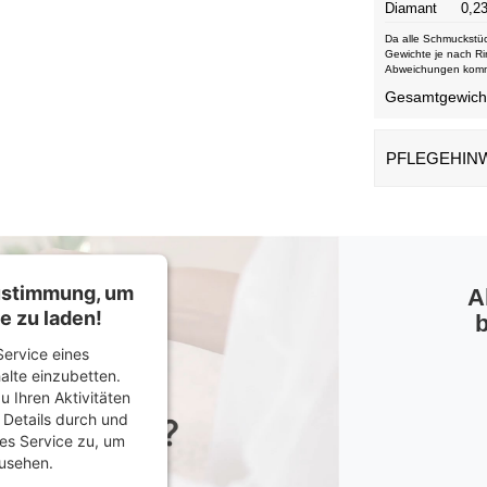
Diamant
0,23
Da alle Schmuckstüc
Gewichte je nach Ri
Abweichungen kom
Gesamtgewicht 
PFLEGEHIN
Zustimmung, um
A
e zu laden!
b
ervice eines
halte einzubetten.
u Ihren Aktivitäten
e Details durch und
es Service zu, um
usehen.