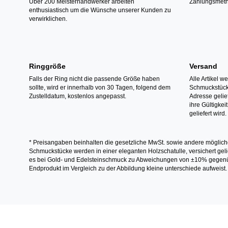
Über 200 Meisterhandwerker arbeiten
Zahlungsmeth
enthusiastisch um die Wünsche unserer Kunden zu
verwirklichen.
Ringgröße
Versand
Falls der Ring nicht die passende Größe haben
Alle Artikel w
sollte, wird er innerhalb von 30 Tagen, folgend dem
Schmuckstücke
Zustelldatum, kostenlos angepasst.
Adresse gelief
ihre Gültigke
geliefert wird.
* Preisangaben beinhalten die gesetzliche MwSt. sowie andere möglich
Schmuckstücke werden in einer eleganten Holzschatulle, versichert gelie
es bei Gold- und Edelsteinschmuck zu Abweichungen von ±10% gegenübe
Endprodukt im Vergleich zu der Abbildung kleine unterschiede aufweist.