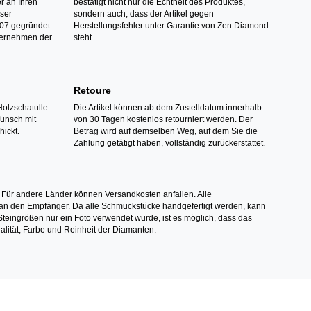
r an Ihren
bestätigt nicht nur die Echtheit des Produktes,
nser
sondern auch, dass der Artikel gegen
07 gegründet
Herstellungsfehler unter Garantie von Zen Diamond
ternehmen der
steht.
Retoure
Holzschatulle
Die Artikel können ab dem Zustelldatum innerhalb
Wunsch mit
von 30 Tagen kostenlos retourniert werden. Der
hickt.
Betrag wird auf demselben Weg, auf dem Sie die
Zahlung getätigt haben, vollständig zurückerstattet.
 Für andere Länder können Versandkosten anfallen. Alle
els an den Empfänger. Da alle Schmuckstücke handgefertigt werden, kann
ingrößen nur ein Foto verwendet wurde, ist es möglich, dass das
alität, Farbe und Reinheit der Diamanten.