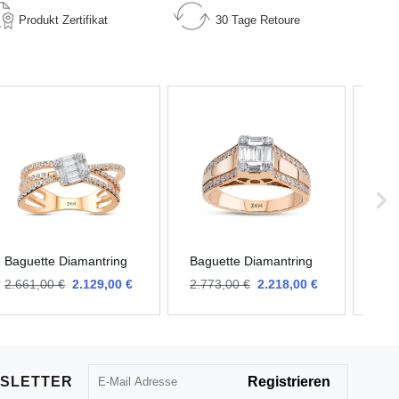
Produkt
Zertifikat
30 Tage
Retoure
Baguette Diamantring
Baguette Diamantring
Bag
2.661,00 €
2.129,00 €
2.773,00 €
2.218,00 €
2.6
SLETTER