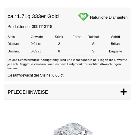
ca.*
1.71g 333er Gold
Natürliche Diamanten
Produktcode: 3001113118
Stein
Gewicht
Stück
Farbe
Reinheit
Schliff
Diamant
0,01 ct.
2
SI
Brillant
Diamant
0,05 ct.
6
SI
Baguette
Da alle Schmuckstücke handgefertigt sind und insbesondere bei Ringen die Gewichte
je nach Ringgröße variieren, kann es beim Endprodukt zu leichten Abweichungen
kommen.
Gesamtgewicht der Steine: 0.06 ct.
PFLEGEHINWEISE