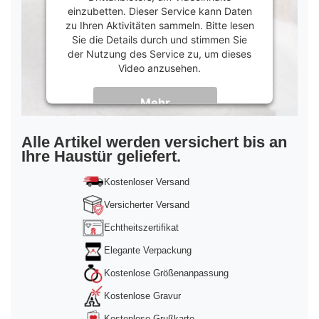
einzubetten. Dieser Service kann Daten
zu Ihren Aktivitäten sammeln. Bitte lesen
Sie die Details durch und stimmen Sie
der Nutzung des Service zu, um dieses
Video anzusehen.
Mehr
Informationen
Akzeptieren
Alle Artikel werden versichert bis an
Ihre Haustür geliefert.
powered by
Usercentrics Consent
Management Platform
&
Trusted Shops
Kostenloser Versand
Versicherter Versand
Echtheitszertifikat
Elegante Verpackung
Kostenlose Größenanpassung
Kostenlose Gravur
Kostenlose Grußkarte