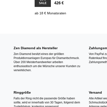
426 €
SALE
ab 18 € Monatsraten
Zen Diamond als Hersteller
Zahlungsm
Zen Diamond besitzt eines der größten
Von PayPal zu
Produktionsanlagen Europas für Diamantschmuck.
Ratenkauf fin
Über 200 Meisterhandwerker arbeiten
Zahlungsmeth
enthusiastisch um die Wünsche unserer Kunden zu
verwirklichen.
Ringgröße
Versand
Falls der Ring nicht die passende Größe haben
Alle Artikel w
sollte, wird er innerhalb von 30 Tagen, folgend dem
Schmuckstücke
Zustelldatum, kostenlos angepasst.
Adresse gelief