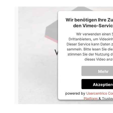
Wir benötigen Ihre 
den Vimeo-Servic
Wir verwenden einen S
Drittanbieters, um Videoin
Dieser Service kann Daten z
sammeln. Bitte lesen Sie di
stimmen Sie der Nutzung d
dieses Video anz
Mehr
Informati
Akzeptier
powered by
Usercentrics C
Platform
&
Trust