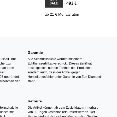
493 €
SALE
ab 21 € Monatsraten
Garantie
üsselt. Ihre
Alle Schmuckstücke werden mit einem
hert zu
Echtheitszertifikat verschickt. Dieses Zertifikat
r an Ihren
bestätigt nicht nur die Echtheit des Produktes,
nser
sondern auch, dass der Artikel gegen
07 gegründet
Herstellungsfehler unter Garantie von Zen Diamond
ternehmen der
steht.
Retoure
Holzschatulle
Die Artikel können ab dem Zustelldatum innerhalb
Wunsch mit
von 30 Tagen kostenlos retourniert werden. Der
hickt.
Betrag wird auf demselben Weg, auf dem Sie die