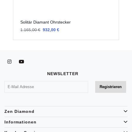
Solitär Diamant Ohrstecker
S
1.165,00 €
932,00 €
6
NEWSLETTER
Zen Diamond
Informationen