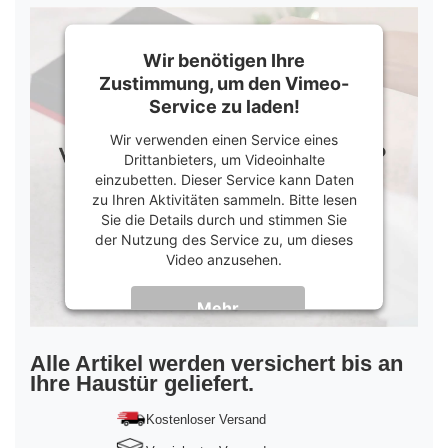
Wir benötigen Ihre
Zustimmung, um den Vimeo-
Service zu laden!
Wir verwenden einen Service eines
Drittanbieters, um Videoinhalte
einzubetten. Dieser Service kann Daten
zu Ihren Aktivitäten sammeln. Bitte lesen
Sie die Details durch und stimmen Sie
der Nutzung des Service zu, um dieses
Video anzusehen.
Mehr
Informationen
Akzeptieren
Alle Artikel werden versichert bis an
Ihre Haustür geliefert.
powered by
Usercentrics Consent
Management Platform
&
Trusted Shops
Kostenloser Versand