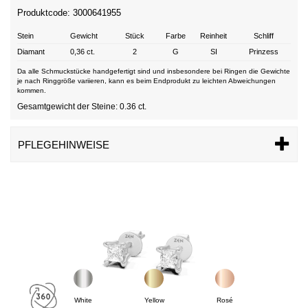
Produktcode: 3000641955
Stein
Gewicht
Stück
Farbe
Reinheit
Schliff
Diamant
0,36 ct.
2
G
SI
Prinzess
Da alle Schmuckstücke handgefertigt sind und insbesondere bei Ringen die Gewichte
je nach Ringgröße variieren, kann es beim Endprodukt zu leichten Abweichungen
kommen.
Gesamtgewicht der Steine: 0.36 ct.
PFLEGEHINWEISE
White
Yellow
Rosé