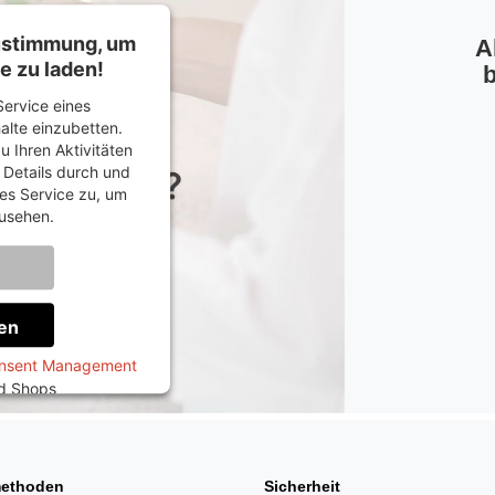
Zustimmung, um
A
e zu laden!
b
ervice eines
halte einzubetten.
u Ihren Aktivitäten
e Details durch und
es Service zu, um
usehen.
onen
en
onsent Management
ed Shops
ethoden
Sicherheit