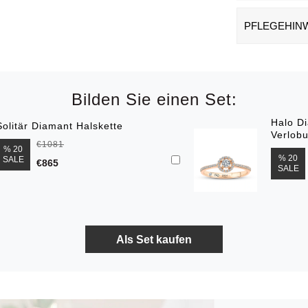
PFLEGEHIN
Bilden Sie einen Set:
Halo D
Solitär Diamant Halskette
Verlob
€1081
% 20
% 20
SALE
€865
SALE