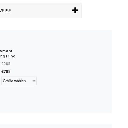
WEISE
iamant
ungsring
€985
€788