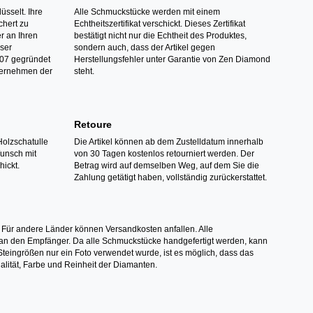
üsselt. Ihre
Alle Schmuckstücke werden mit einem
hert zu
Echtheitszertifikat verschickt. Dieses Zertifikat
r an Ihren
bestätigt nicht nur die Echtheit des Produktes,
nser
sondern auch, dass der Artikel gegen
07 gegründet
Herstellungsfehler unter Garantie von Zen Diamond
ternehmen der
steht.
Retoure
Holzschatulle
Die Artikel können ab dem Zustelldatum innerhalb
Wunsch mit
von 30 Tagen kostenlos retourniert werden. Der
hickt.
Betrag wird auf demselben Weg, auf dem Sie die
Zahlung getätigt haben, vollständig zurückerstattet.
 Für andere Länder können Versandkosten anfallen. Alle
els an den Empfänger. Da alle Schmuckstücke handgefertigt werden, kann
ingrößen nur ein Foto verwendet wurde, ist es möglich, dass das
alität, Farbe und Reinheit der Diamanten.