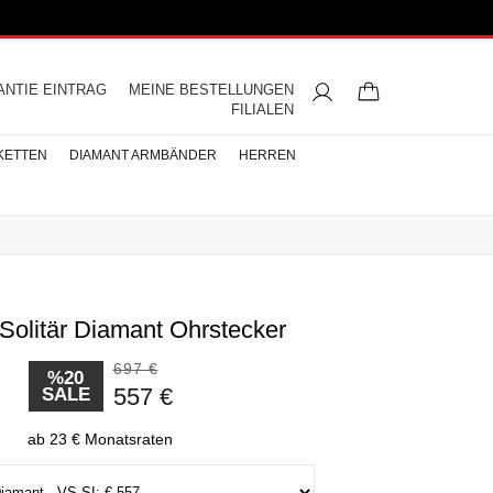
ANTIE EINTRAG
MEINE BESTELLUNGEN
FILIALEN
KETTEN
DIAMANT ARMBÄNDER
HERREN
 Solitär Diamant Ohrstecker
ngsringe
mbänder
ntringe
bänder
iamant
ringe
res
s
Buchstaben Halskette
Herren Halsketten
Perlen Ohrringe
Halbmemoire
Eheringe
nd
Diamantringe
697 €
ÄNDER
%20
557 €
SALE
ÄNDER
BÄNDER
ab 23 € Monatsraten