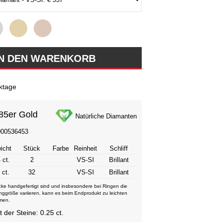
ktage
85er Gold
Natürliche Diamanten
000536453
icht
Stück
Farbe
Reinheit
Schliff
 ct.
2
VS-SI
Brillant
 ct.
32
VS-SI
Brillant
ke handgefertigt sind und insbesondere bei Ringen die
nggröße variieren, kann es beim Endprodukt zu leichten
men.
der Steine: 0.25 ct.