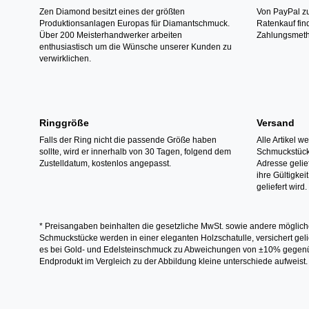
Zen Diamond besitzt eines der größten
Von PayPal zu
Produktionsanlagen Europas für Diamantschmuck.
Ratenkauf fin
Über 200 Meisterhandwerker arbeiten
Zahlungsmeth
enthusiastisch um die Wünsche unserer Kunden zu
verwirklichen.
Ringgröße
Versand
Falls der Ring nicht die passende Größe haben
Alle Artikel w
sollte, wird er innerhalb von 30 Tagen, folgend dem
Schmuckstücke
Zustelldatum, kostenlos angepasst.
Adresse gelief
ihre Gültigke
geliefert wird.
* Preisangaben beinhalten die gesetzliche MwSt. sowie andere möglich
Schmuckstücke werden in einer eleganten Holzschatulle, versichert gelie
es bei Gold- und Edelsteinschmuck zu Abweichungen von ±10% gegenübe
Endprodukt im Vergleich zu der Abbildung kleine unterschiede aufweist.