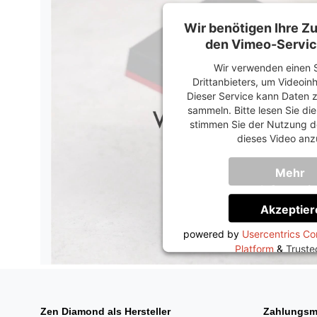
Wir benötigen Ihre 
den Vimeo-Servic
Wir verwenden einen S
Drittanbieters, um Videoin
Dieser Service kann Daten z
sammeln. Bitte lesen Sie di
stimmen Sie der Nutzung d
dieses Video anz
Mehr
Informati
Akzeptier
powered by
Usercentrics C
Platform
&
Trust
Zen Diamond als Hersteller
Zahlungsm