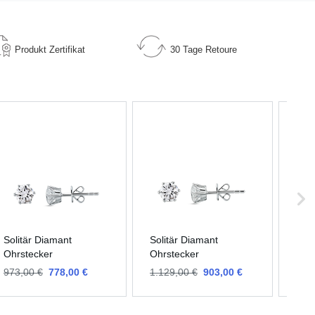
Produkt
Zertifikat
30 Tage
Retoure
Solitär Diamant
Solitär Diamant
Soli
Ohrstecker
Ohrstecker
Ohr
973,00 €
778,00 €
1.129,00 €
903,00 €
1.1