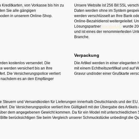
 Kreditkarten, von Vorkasse bis hin zu
Unsere Website ist 256 Bit SSL verschl
den Sie alle gängigen
Daten werden ohne im System gespeic
oden in unserem Online-Shop.
werden verschlüsselt an Ihre Bank ode
Online-Bezahldienst weitergeleitet. U
Lösungspartner
Novalnet AG
wurde 20
und ist eines der renommiertesten Un
Branche.
Verpackung
erden kostenlos versendet. Die
Die Artikel werden in einer eleganten 
 werden versichert bis an Ihre
mit einem Echtheitszertifikat und auf 
ert. Die Versicherungspolice verliert
Gravur und/oder einer Grußkarte versc
it nachdem es an den Empfänger
e Steuern und Versandkosten für Lieferungen innerhalb Deutschlands und der EU.
fert. Die Versicherungspolice verliert ihre Gültigkeit mit der Übergabe des Artik
r dem angegebenen Gewicht kommen. Da für ein Model mit unterschiedlichen Ste
 Bitte berücksichtigen Sie beim Vergleich unserer Schmuckstücke unbedingt die Qu