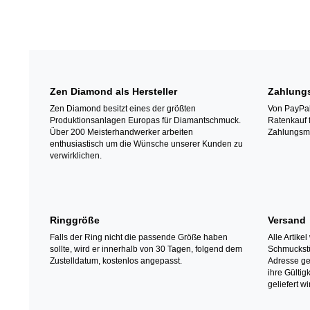
Zen Diamond als Hersteller
Zahlung
Zen Diamond besitzt eines der größten
Von PayPal 
Produktionsanlagen Europas für Diamantschmuck.
Ratenkauf 
Über 200 Meisterhandwerker arbeiten
Zahlungsm
enthusiastisch um die Wünsche unserer Kunden zu
verwirklichen.
Ringgröße
Versand
Falls der Ring nicht die passende Größe haben
Alle Artike
sollte, wird er innerhalb von 30 Tagen, folgend dem
Schmuckstü
Zustelldatum, kostenlos angepasst.
Adresse gel
ihre Gülti
geliefert wi