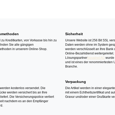
smethoden
Sicherheit
zu Kreditkarten, von Vorkasse bis hin zu
Unsere Website ist 256 Bit SSL vers
finden Sie alle gängigen
Daten werden ohne im System gesp
ethoden in unserem Online-Shop.
werden verschlüsselt an Ihre Bank 
Online-Bezahldienst weitergeleitet.
Lösungspartner
Novalnet AG
wurde 
und ist eines der renommiertesten
Branche.
Verpackung
l werden kostenlos versendet. Die
Die Artikel werden in einer elegant
cke werden versichert bis an Ihre
mit einem Echtheitszertifikat und a
iefert. Die Versicherungspolice verliert
Gravur und/oder einer Grußkarte ver
gkeit nachdem es an den Empfänger
rd.