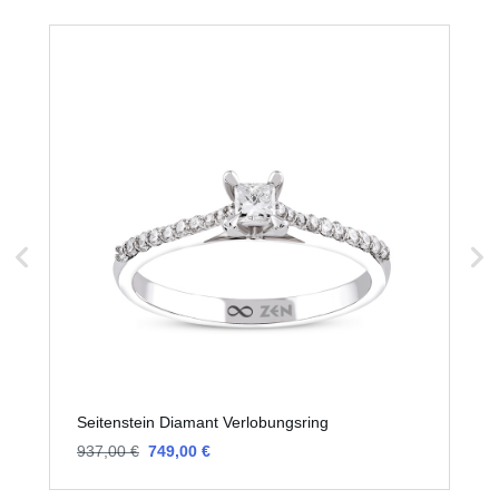
Seitenstein Diamant Verlobungsring
S
937,00 €
749,00 €
2