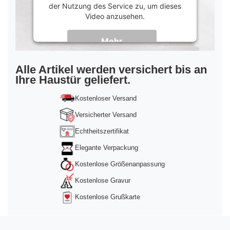
der Nutzung des Service zu, um dieses
Video anzusehen.
Mehr
Informationen
Akzeptieren
Alle Artikel werden versichert bis an
Ihre Haustür geliefert.
powered by
Usercentrics Consent
Management Platform
&
Trusted Shops
Kostenloser Versand
Versicherter Versand
Echtheitszertifikat
Elegante Verpackung
Kostenlose Größenanpassung
Kostenlose Gravur
Kostenlose Grußkarte