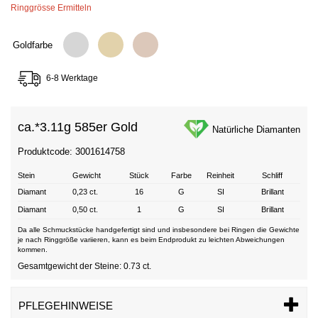
Ringgrösse Ermitteln
Goldfarbe
6-8 Werktage
ca.*
3.11g 585er Gold
Natürliche Diamanten
Produktcode: 3001614758
Stein
Gewicht
Stück
Farbe
Reinheit
Schliff
Diamant
0,23 ct.
16
G
SI
Brillant
Diamant
0,50 ct.
1
G
SI
Brillant
Da alle Schmuckstücke handgefertigt sind und insbesondere bei Ringen die Gewichte
je nach Ringgröße variieren, kann es beim Endprodukt zu leichten Abweichungen
kommen.
Gesamtgewicht der Steine: 0.73 ct.
PFLEGEHINWEISE