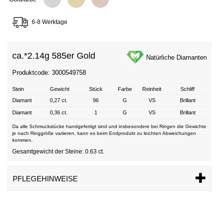
6-8 Werktage
ca.*
2.14g 585er Gold
Natürliche Diamanten
Produktcode: 3000549758
Stein
Gewicht
Stück
Farbe
Reinheit
Schliff
Diamant
0,27 ct.
96
G
VS
Brillant
Diamant
0,36 ct.
1
G
VS
Brillant
Da alle Schmuckstücke handgefertigt sind und insbesondere bei Ringen die Gewichte
je nach Ringgröße variieren, kann es beim Endprodukt zu leichten Abweichungen
kommen.
Gesamtgewicht der Steine: 0.63 ct.
PFLEGEHINWEISE