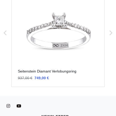
Seitenstein Diamant Verlobungsring
S
937,00 €
749,00 €
2