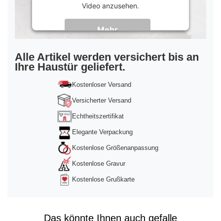
Video anzusehen.
Mehr
Informationen
Akzeptieren
Alle Artikel werden versichert bis an
Ihre Haustür geliefert.
powered by
Usercentrics Consent
Management Platform
&
Trusted Shops
Kostenloser Versand
Versicherter Versand
Echtheitszertifikat
Elegante Verpackung
Kostenlose Größenanpassung
Kostenlose Gravur
Kostenlose Grußkarte
Das könnte Ihnen auch gefalle