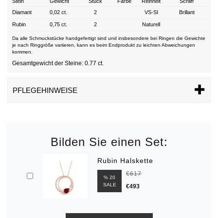
Stein
Gewicht
Stück
Farbe
Reinheit
Schliff
Diamant
0,02 ct.
2
VS-SI
Brillant
Rubin
0,75 ct.
2
Naturell
Da alle Schmuckstücke handgefertigt sind und insbesondere bei Ringen die Gewichte
je nach Ringgröße variieren, kann es beim Endprodukt zu leichten Abweichungen
kommen.
Gesamtgewicht der Steine: 0.77 ct.
PFLEGEHINWEISE
Bilden Sie einen Set:
Rubin Halskette
€617
% 20
SALE
€493