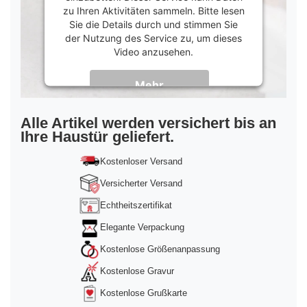
zu Ihren Aktivitäten sammeln. Bitte lesen
Sie die Details durch und stimmen Sie
der Nutzung des Service zu, um dieses
Video anzusehen.
Mehr
Informationen
Akzeptieren
Alle Artikel werden versichert bis an
Ihre Haustür geliefert.
powered by
Usercentrics Consent
Management Platform
&
Trusted Shops
Kostenloser Versand
Versicherter Versand
Echtheitszertifikat
Elegante Verpackung
Kostenlose Größenanpassung
Kostenlose Gravur
Kostenlose Grußkarte