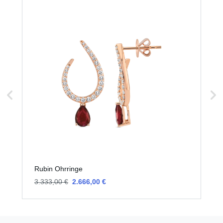
Rubin Ohrringe
R
3.333,00 €
2.666,00 €
2