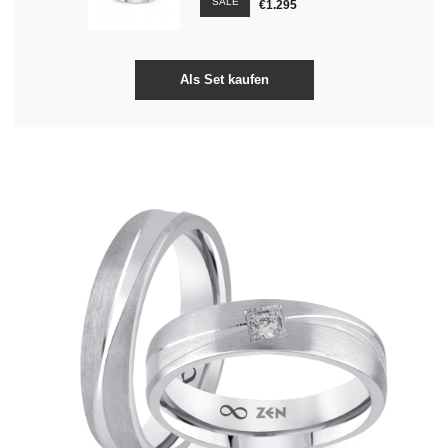
SALE
€1.295