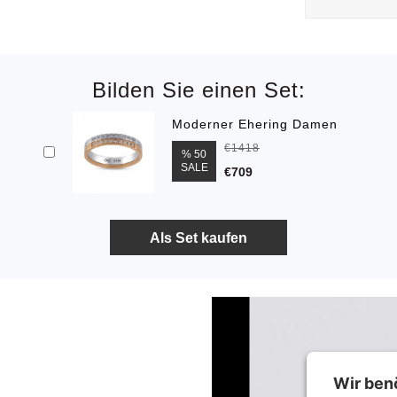
Bilden Sie einen Set:
Moderner Ehering Damen
€1418
% 50
SALE
€709
Wir ben