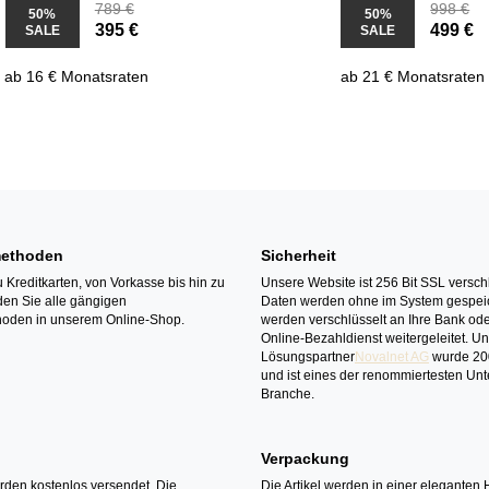
789 €
998 €
50%
50%
395 €
499 €
SALE
SALE
ab 16 € Monatsraten
ab 21 € Monatsraten
ethoden
Sicherheit
 Kreditkarten, von Vorkasse bis hin zu
Unsere Website ist 256 Bit SSL verschl
den Sie alle gängigen
Daten werden ohne im System gespeic
oden in unserem Online-Shop.
werden verschlüsselt an Ihre Bank ode
Online-Bezahldienst weitergeleitet. U
Lösungspartner
Novalnet AG
wurde 20
und ist eines der renommiertesten Un
Branche.
Verpackung
erden kostenlos versendet. Die
Die Artikel werden in einer eleganten 