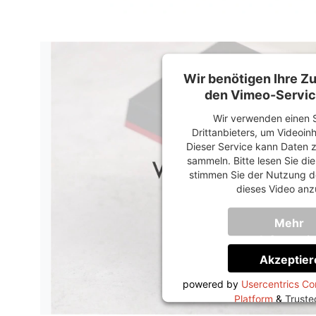
Wir benötigen Ihre 
den Vimeo-Servic
Wir verwenden einen S
Drittanbieters, um Videoin
Dieser Service kann Daten z
sammeln. Bitte lesen Sie di
stimmen Sie der Nutzung d
dieses Video anz
Mehr
Informati
Akzeptier
powered by
Usercentrics C
Platform
&
Trust