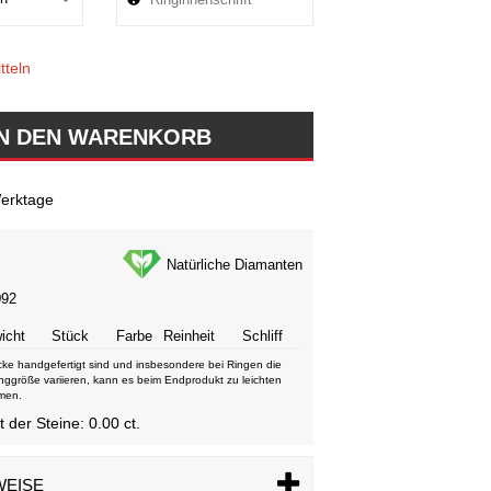
tteln
erktage
Natürliche Diamanten
092
icht
Stück
Farbe
Reinheit
Schliff
ke handgefertigt sind und insbesondere bei Ringen die
nggröße variieren, kann es beim Endprodukt zu leichten
men.
der Steine: 0.00 ct.
WEISE