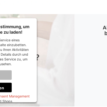
Zustimmung, um
A
e zu laden!
b
ervice eines
halte einzubetten.
u Ihren Aktivitäten
e Details durch und
es Service zu, um
usehen.
onen
en
onsent Management
ed Shops