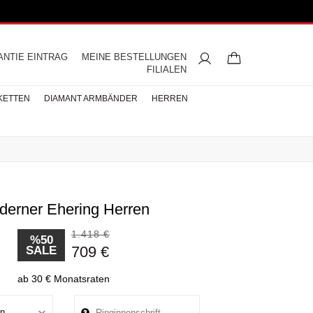
ANTIE EINTRAG
MEINE BESTELLUNGEN
FILIALEN
KETTEN
DIAMANT ARMBÄNDER
HERREN
derner Ehering Herren
ngsringe
mbänder
ntringe
bänder
iamant
ringe
res
s
Buchstaben Halskette
Herren Halsketten
Perlen Ohrringe
Halbmemoire
Eheringe
nd
Diamantringe
1.418 €
ÄNDER
%50
709 €
SALE
ÄNDER
BÄNDER
ab 30 € Monatsraten