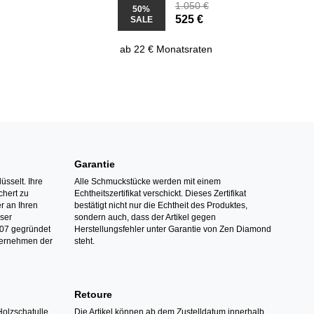
1.050 €
50%
525 €
SALE
ab 22 € Monatsraten
Garantie
üsselt. Ihre
Alle Schmuckstücke werden mit einem
hert zu
Echtheitszertifikat verschickt. Dieses Zertifikat
r an Ihren
bestätigt nicht nur die Echtheit des Produktes,
nser
sondern auch, dass der Artikel gegen
07 gegründet
Herstellungsfehler unter Garantie von Zen Diamond
ternehmen der
steht.
Retoure
Holzschatulle
Die Artikel können ab dem Zustelldatum innerhalb