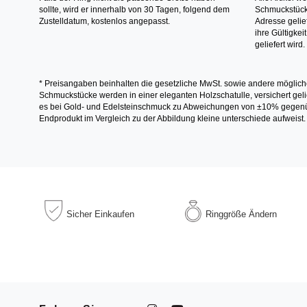
sollte, wird er innerhalb von 30 Tagen, folgend dem
Schmuckstücke
Zustelldatum, kostenlos angepasst.
Adresse gelief
ihre Gültigke
geliefert wird.
* Preisangaben beinhalten die gesetzliche MwSt. sowie andere möglich
Schmuckstücke werden in einer eleganten Holzschatulle, versichert gelie
es bei Gold- und Edelsteinschmuck zu Abweichungen von ±10% gegenübe
Endprodukt im Vergleich zu der Abbildung kleine unterschiede aufweist.
Sicher
Einkaufen
Ringgröße
Ändern