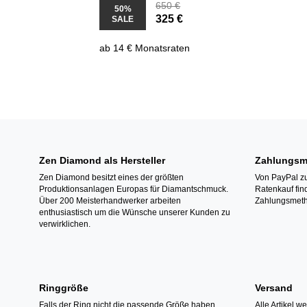
650 €
50%
325 €
SALE
ab 14 € Monatsraten
Zen Diamond als Hersteller
Zahlungsm
Zen Diamond besitzt eines der größten
Von PayPal zu
Produktionsanlagen Europas für Diamantschmuck.
Ratenkauf fin
Über 200 Meisterhandwerker arbeiten
Zahlungsmeth
enthusiastisch um die Wünsche unserer Kunden zu
verwirklichen.
Ringgröße
Versand
Falls der Ring nicht die passende Größe haben
Alle Artikel w