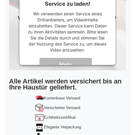
Service zu laden!
Wir verwenden einen Service eines
Drittanbieters, um Videoinhalte
einzubetten. Dieser Service kann Daten
zu Ihren Aktivitäten sammeln. Bitte lesen
Sie die Details durch und stimmen Sie
der Nutzung des Service zu, um dieses
Video anzusehen.
Mehr
Informationen
Akzeptieren
Alle Artikel werden versichert bis an
Ihre Haustür geliefert.
powered by
Usercentrics Consent
Management Platform
&
Trusted Shops
Kostenloser Versand
Versicherter Versand
Echtheitszertifikat
Elegante Verpackung