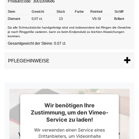
Produktcode: 3001009686
Stein
Gewicht
Stück
Farbe
Reinheit
Schliff
Diamant
0,07 ct.
13
VS-SI
Brillant
Da alle Schmuckstücke handgefertigt sind und insbesondere bei Ringen die Gewichte
je nach Ringgröße variieren, kann es beim Endprodukt zu leichten Abweichungen
kommen.
Gesamtgewicht der Steine: 0.07 ct.
PFLEGEHINWEISE
Wir benötigen Ihre
Zustimmung, um den Vimeo-
Service zu laden!
Wir verwenden einen Service eines
Drittanbieters, um Videoinhalte