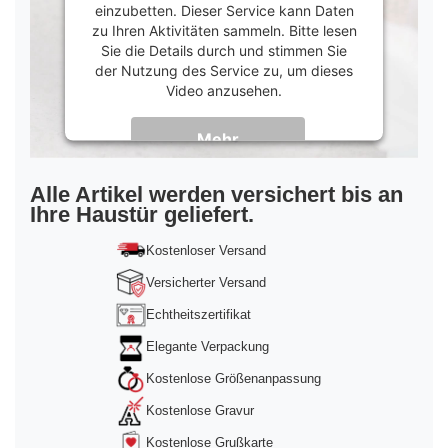
einzubetten. Dieser Service kann Daten
zu Ihren Aktivitäten sammeln. Bitte lesen
Sie die Details durch und stimmen Sie
der Nutzung des Service zu, um dieses
Video anzusehen.
Mehr
Informationen
Akzeptieren
Alle Artikel werden versichert bis an
Ihre Haustür geliefert.
powered by
Usercentrics Consent
Management Platform
&
Trusted Shops
Kostenloser Versand
Versicherter Versand
Echtheitszertifikat
Elegante Verpackung
Kostenlose Größenanpassung
Kostenlose Gravur
Kostenlose Grußkarte