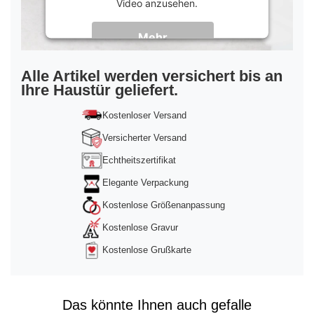
Video anzusehen.
Mehr
Informationen
Akzeptieren
Alle Artikel werden versichert bis an
Ihre Haustür geliefert.
powered by
Usercentrics Consent
Management Platform
&
Trusted Shops
Kostenloser Versand
Versicherter Versand
Echtheitszertifikat
Elegante Verpackung
Kostenlose Größenanpassung
Kostenlose Gravur
Kostenlose Grußkarte
Das könnte Ihnen auch gefalle