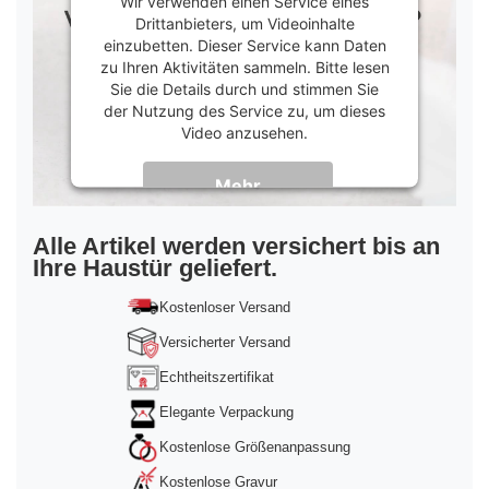
Wir verwenden einen Service eines
Drittanbieters, um Videoinhalte
einzubetten. Dieser Service kann Daten
zu Ihren Aktivitäten sammeln. Bitte lesen
Sie die Details durch und stimmen Sie
der Nutzung des Service zu, um dieses
Video anzusehen.
Mehr
Informationen
Akzeptieren
Alle Artikel werden versichert bis an
Ihre Haustür geliefert.
powered by
Usercentrics Consent
Management Platform
&
Trusted Shops
Kostenloser Versand
Versicherter Versand
Echtheitszertifikat
Elegante Verpackung
Kostenlose Größenanpassung
Kostenlose Gravur