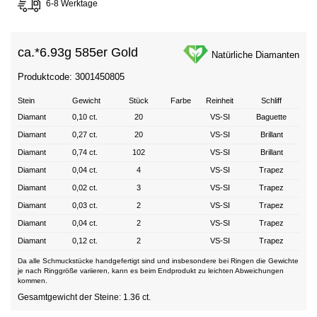
6-8 Werktage
ca.*
6.93g 585er Gold
Natürliche Diamanten
Produktcode: 3001450805
Stein
Gewicht
Stück
Farbe
Reinheit
Schliff
Diamant
0,10 ct.
20
VS-SI
Baguette
Diamant
0,27 ct.
20
VS-SI
Brillant
Diamant
0,74 ct.
102
VS-SI
Brillant
Diamant
0,04 ct.
4
VS-SI
Trapez
Diamant
0,02 ct.
3
VS-SI
Trapez
Diamant
0,03 ct.
2
VS-SI
Trapez
Diamant
0,04 ct.
2
VS-SI
Trapez
Diamant
0,12 ct.
2
VS-SI
Trapez
Da alle Schmuckstücke handgefertigt sind und insbesondere bei Ringen die Gewichte
je nach Ringgröße variieren, kann es beim Endprodukt zu leichten Abweichungen
kommen.
Gesamtgewicht der Steine: 1.36 ct.