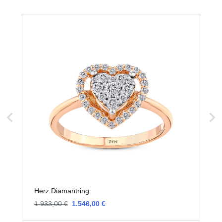
Herz Diamantring
H
1.933,00 €
1.546,00 €
3