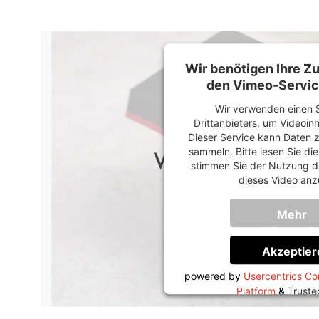
Wir benötigen Ihre 
den Vimeo-Servic
Wir verwenden einen S
Drittanbieters, um Videoin
Dieser Service kann Daten z
sammeln. Bitte lesen Sie di
stimmen Sie der Nutzung d
dieses Video anz
Mehr
Informati
Akzeptier
powered by
Usercentrics C
Platform
&
Trust