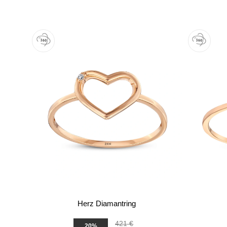
Herz Diamantring
421 €
20%