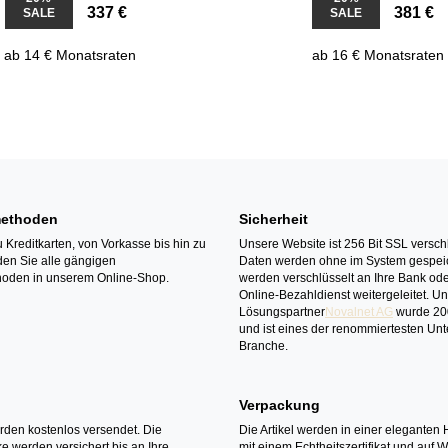
337 €
381 €
SALE
SALE
ab 14 € Monatsraten
ab 16 € Monatsraten
ethoden
Sicherheit
 Kreditkarten, von Vorkasse bis hin zu
Unsere Website ist 256 Bit SSL verschl
den Sie alle gängigen
Daten werden ohne im System gespeic
oden in unserem Online-Shop.
werden verschlüsselt an Ihre Bank ode
Online-Bezahldienst weitergeleitet. U
Lösungspartner
Novalnet AG
wurde 20
und ist eines der renommiertesten Un
Branche.
Verpackung
erden kostenlos versendet. Die
Die Artikel werden in einer eleganten 
 werden versichert bis an Ihre
mit einem Echtheitszertifikat und auf 