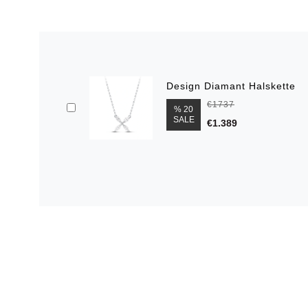
Design Diamant Halskette
€1737
% 20
SALE
€1.389