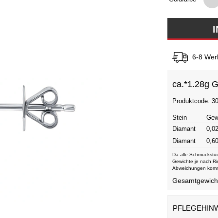
6-8 Wer
ca.*
1.28g G
Produktcode: 3
Stein
Gew
Diamant
0,02
Diamant
0,60
Da alle Schmuckstüc
Gewichte je nach Ri
Abweichungen kom
Gesamtgewicht 
PFLEGEHIN