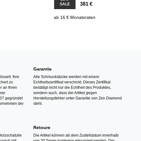
381 €
SALE
ab 16 € Monatsraten
Garantie
üsselt. Ihre
Alle Schmuckstücke werden mit einem
hert zu
Echtheitszertifikat verschickt. Dieses Zertifikat
r an Ihren
bestätigt nicht nur die Echtheit des Produktes,
nser
sondern auch, dass der Artikel gegen
07 gegründet
Herstellungsfehler unter Garantie von Zen Diamond
ternehmen der
steht.
Retoure
Holzschatulle
Die Artikel können ab dem Zustelldatum innerhalb
Wunsch mit
von 30 Tagen kostenlos retourniert werden. Der