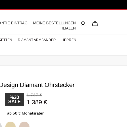
ANTIE EINTRAG
MEINE BESTELLUNGEN
FILIALEN
KETTEN
DIAMANT ARMBÄNDER
HERREN
 Design Diamant Ohrstecker
ngsringe
mbänder
ntringe
bänder
iamant
ringe
res
s
Buchstaben Halskette
Herren Halsketten
Perlen Ohrringe
Halbmemoire
Eheringe
nd
Diamantringe
1.737 €
ÄNDER
%20
1.389 €
SALE
ÄNDER
BÄNDER
ab 58 € Monatsraten