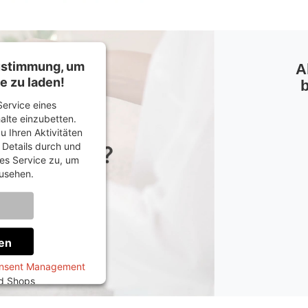
Zustimmung, um
A
e zu laden!
b
ervice eines
halte einzubetten.
u Ihren Aktivitäten
e Details durch und
es Service zu, um
usehen.
onen
en
onsent Management
ed Shops