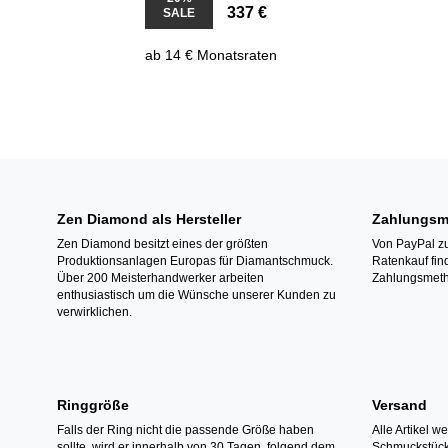
337 €
SALE
ab 14 € Monatsraten
Zen Diamond als Hersteller
Zahlungsm
Zen Diamond besitzt eines der größten
Von PayPal zu
Produktionsanlagen Europas für Diamantschmuck.
Ratenkauf fin
Über 200 Meisterhandwerker arbeiten
Zahlungsmeth
enthusiastisch um die Wünsche unserer Kunden zu
verwirklichen.
Ringgröße
Versand
Falls der Ring nicht die passende Größe haben
Alle Artikel w
sollte, wird er innerhalb von 30 Tagen, folgend dem
Schmuckstücke