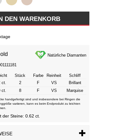
ktage
old
Natürliche Diamanten
001111181
icht
Stück
Farbe
Reinheit
Schliff
 ct.
2
F
VS
Brillant
 ct.
8
F
VS
Marquise
ke handgefertigt sind und insbesondere bei Ringen die
nggröße variieren, kann es beim Endprodukt zu leichten
men.
der Steine: 0.62 ct.
WEISE