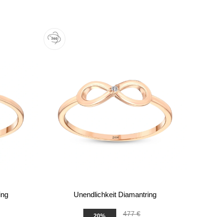
ing
Unendlichkeit Diamantring
477 €
20%