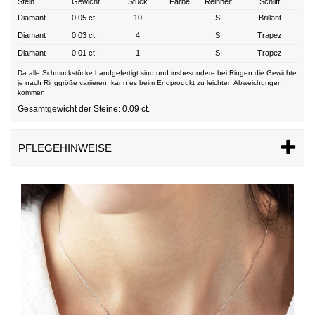
Stein
Gewicht
Stück
Farbe
Reinheit
Schliff
Diamant
0,05 ct.
10
SI
Brillant
Diamant
0,03 ct.
4
SI
Trapez
Diamant
0,01 ct.
1
SI
Trapez
Da alle Schmuckstücke handgefertigt sind und insbesondere bei Ringen die Gewichte
je nach Ringgröße variieren, kann es beim Endprodukt zu leichten Abweichungen
kommen.
Gesamtgewicht der Steine: 0.09 ct.
PFLEGEHINWEISE