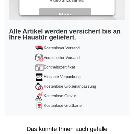
Video anzusehen.
Mehr
Informationen
Akzeptieren
Alle Artikel werden versichert bis an
Ihre Haustür geliefert.
powered by
Usercentrics Consent
Management Platform
&
Trusted Shops
Kostenloser Versand
Versicherter Versand
Echtheitszertifikat
Elegante Verpackung
Kostenlose Größenanpassung
Kostenlose Gravur
Kostenlose Grußkarte
Das könnte Ihnen auch gefalle