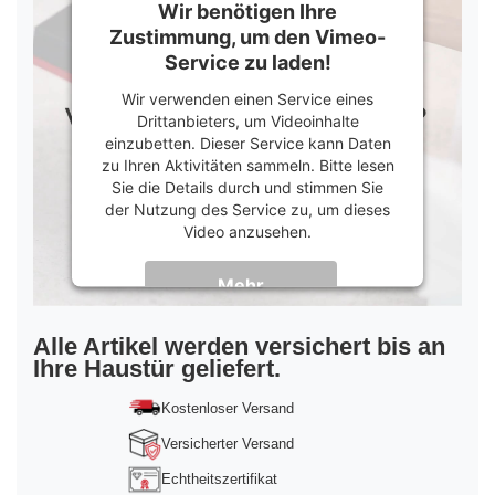
Wir benötigen Ihre
Zustimmung, um den Vimeo-
Service zu laden!
Wir verwenden einen Service eines
Drittanbieters, um Videoinhalte
einzubetten. Dieser Service kann Daten
zu Ihren Aktivitäten sammeln. Bitte lesen
Sie die Details durch und stimmen Sie
der Nutzung des Service zu, um dieses
Video anzusehen.
Mehr
Informationen
Akzeptieren
Alle Artikel werden versichert bis an
Ihre Haustür geliefert.
powered by
Usercentrics Consent
Management Platform
&
Trusted Shops
Kostenloser Versand
Versicherter Versand
Echtheitszertifikat