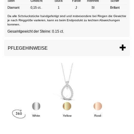
Stein
Gewicht
Stück
Farbe
Reinheit
Schliff
Diamant
0,15 ct.
1
J
SI
Brillant
Da alle Schmuckstücke handgefertigt sind und insbesondere bei Ringen die Gewichte
je nach Ringgröße variieren, kann es beim Endprodukt zu leichten Abweichungen
kommen.
Gesamtgewicht der Steine: 0.15 ct.
PFLEGEHINWEISE
White
Yellow
Rosé