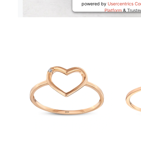
powered by
Usercentrics C
Platform
&
Trust