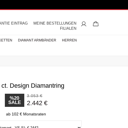
ANTIE EINTRAG
MEINE BESTELLUNGEN
FILIALEN
KETTEN
DIAMANT ARMBÄNDER
HERREN
 ct. Design Diamantring
ngsringe
mbänder
ntringe
bänder
iamant
ringe
res
s
Buchstaben Halskette
Herren Halsketten
Perlen Ohrringe
Halbmemoire
Eheringe
nd
Diamantringe
3.053 €
ÄNDER
%20
2.442 €
SALE
ÄNDER
BÄNDER
ab 102 € Monatsraten