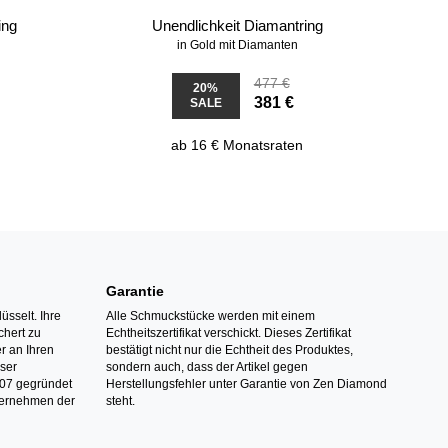
ing
Unendlichkeit Diamantring
in Gold mit Diamanten
477 €
20%
381 €
SALE
ab 16 € Monatsraten
Garantie
üsselt. Ihre
Alle Schmuckstücke werden mit einem
hert zu
Echtheitszertifikat verschickt. Dieses Zertifikat
r an Ihren
bestätigt nicht nur die Echtheit des Produktes,
nser
sondern auch, dass der Artikel gegen
07 gegründet
Herstellungsfehler unter Garantie von Zen Diamond
ternehmen der
steht.