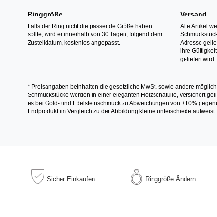
Ringgröße
Versand
Falls der Ring nicht die passende Größe haben
Alle Artikel w
sollte, wird er innerhalb von 30 Tagen, folgend dem
Schmuckstücke
Zustelldatum, kostenlos angepasst.
Adresse gelief
ihre Gültigke
geliefert wird.
* Preisangaben beinhalten die gesetzliche MwSt. sowie andere möglich
Schmuckstücke werden in einer eleganten Holzschatulle, versichert gelie
es bei Gold- und Edelsteinschmuck zu Abweichungen von ±10% gegenübe
Endprodukt im Vergleich zu der Abbildung kleine unterschiede aufweist.
Sicher
Einkaufen
Ringgröße
Ändern