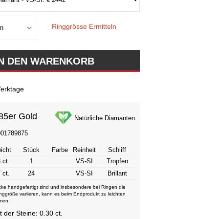
Ringgrösse Ermitteln
erktage
85er Gold
Natürliche Diamanten
001789875
icht
Stück
Farbe
Reinheit
Schliff
 ct.
1
VS-SI
Tropfen
 ct.
24
VS-SI
Brillant
ke handgefertigt sind und insbesondere bei Ringen die
nggröße variieren, kann es beim Endprodukt zu leichten
men.
der Steine: 0.30 ct.