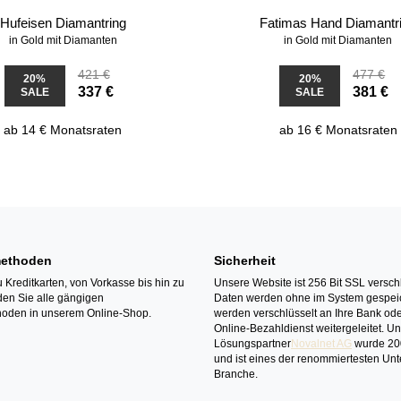
Hufeisen Diamantring
Fatimas Hand Diamantr
in Gold mit Diamanten
in Gold mit Diamanten
421 €
477 €
20%
20%
337 €
381 €
SALE
SALE
ab 14 € Monatsraten
ab 16 € Monatsraten
ethoden
Sicherheit
 Kreditkarten, von Vorkasse bis hin zu
Unsere Website ist 256 Bit SSL verschl
den Sie alle gängigen
Daten werden ohne im System gespeic
oden in unserem Online-Shop.
werden verschlüsselt an Ihre Bank ode
Online-Bezahldienst weitergeleitet. U
Lösungspartner
Novalnet AG
wurde 20
und ist eines der renommiertesten Un
Branche.