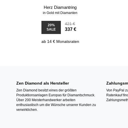
Herz Diamantring
in Gold mit Diamanten
421 €
20%
337 €
SALE
ab 14 € Monatsraten
Zen Diamond als Hersteller
Zahlungsm
Zen Diamond besitzt eines der größten
Von PayPal zu
Produktionsanlagen Europas für Diamantschmuck.
Ratenkauf fin
Über 200 Meisterhandwerker arbeiten
Zahlungsmeth
enthusiastisch um die Wünsche unserer Kunden zu
verwirklichen.