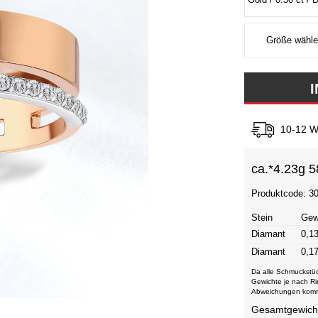
10-12 W
ca.*
4.23g 5
Produktcode: 3
Stein
Gew
Diamant
0,13
Diamant
0,17
Da alle Schmuckstüc
Gewichte je nach Ri
Abweichungen kom
Gesamtgewicht 