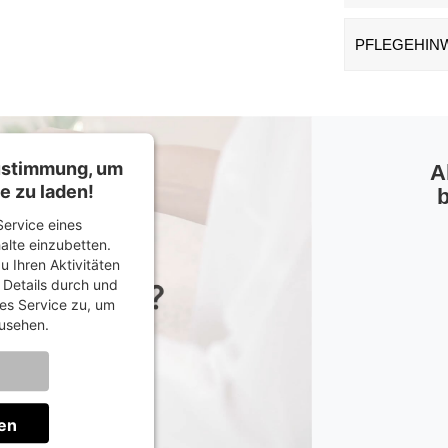
PFLEGEHIN
Zustimmung, um
A
e zu laden!
b
ervice eines
halte einzubetten.
u Ihren Aktivitäten
e Details durch und
es Service zu, um
usehen.
onen
en