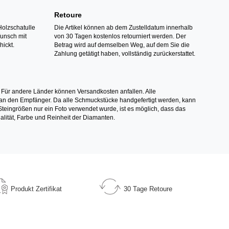
Retoure
Holzschatulle
Die Artikel können ab dem Zustelldatum innerhalb
Wunsch mit
von 30 Tagen kostenlos retourniert werden. Der
hickt.
Betrag wird auf demselben Weg, auf dem Sie die
Zahlung getätigt haben, vollständig zurückerstattet.
 Für andere Länder können Versandkosten anfallen. Alle
els an den Empfänger. Da alle Schmuckstücke handgefertigt werden, kann
ingrößen nur ein Foto verwendet wurde, ist es möglich, dass das
alität, Farbe und Reinheit der Diamanten.
Produkt
Zertifikat
30 Tage
Retoure