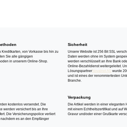
ethoden
Sicherheit
 Kreditkarten, von Vorkasse bis hin zu
Unsere Website ist 256 Bit SSL verschl
den Sie alle gängigen
Daten werden ohne im System gespeic
oden in unserem Online-Shop.
werden verschlüsselt an Ihre Bank ode
Online-Bezahldienst weitergeleitet. U
Lösungspartner
Novalnet AG
wurde 20
und ist eines der renommiertesten Un
Branche.
Verpackung
erden kostenlos versendet. Die
Die Artikel werden in einer eleganten 
 werden versichert bis an Ihre
mit einem Echtheitszertifikat und auf 
ert. Die Versicherungspolice verliert
Gravur und/oder einer Grußkarte versc
it nachdem es an den Empfänger