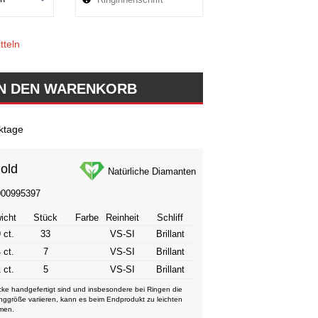
tteln
ktage
old
Natürliche Diamanten
000995397
icht
Stück
Farbe
Reinheit
Schliff
 ct.
33
VS-SI
Brillant
 ct.
7
VS-SI
Brillant
 ct.
5
VS-SI
Brillant
ke handgefertigt sind und insbesondere bei Ringen die
nggröße variieren, kann es beim Endprodukt zu leichten
men.