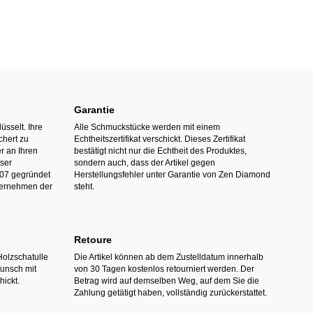
Garantie
üsselt. Ihre
Alle Schmuckstücke werden mit einem
hert zu
Echtheitszertifikat verschickt. Dieses Zertifikat
r an Ihren
bestätigt nicht nur die Echtheit des Produktes,
nser
sondern auch, dass der Artikel gegen
07 gegründet
Herstellungsfehler unter Garantie von Zen Diamond
ternehmen der
steht.
Retoure
Holzschatulle
Die Artikel können ab dem Zustelldatum innerhalb
Wunsch mit
von 30 Tagen kostenlos retourniert werden. Der
hickt.
Betrag wird auf demselben Weg, auf dem Sie die
Zahlung getätigt haben, vollständig zurückerstattet.