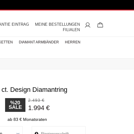
ANTIE EINTRAG
MEINE BESTELLUNGEN
FILIALEN
KETTEN
DIAMANT ARMBÄNDER
HERREN
 ct. Design Diamantring
ngsringe
mbänder
ntringe
bänder
iamant
ringe
res
s
Buchstaben Halskette
Herren Halsketten
Perlen Ohrringe
Halbmemoire
Eheringe
nd
Diamantringe
2.493 €
ÄNDER
%20
1.994 €
SALE
ÄNDER
BÄNDER
ab 83 € Monatsraten