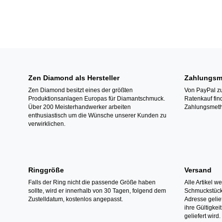
Zen Diamond als Hersteller
Zahlungsm
Zen Diamond besitzt eines der größten
Von PayPal zu
Produktionsanlagen Europas für Diamantschmuck.
Ratenkauf fin
Über 200 Meisterhandwerker arbeiten
Zahlungsmeth
enthusiastisch um die Wünsche unserer Kunden zu
verwirklichen.
Ringgröße
Versand
Falls der Ring nicht die passende Größe haben
Alle Artikel w
sollte, wird er innerhalb von 30 Tagen, folgend dem
Schmuckstücke
Zustelldatum, kostenlos angepasst.
Adresse gelief
ihre Gültigke
geliefert wird.