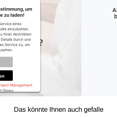
Zustimmung, um
A
e zu laden!
b
ervice eines
halte einzubetten.
u Ihren Aktivitäten
e Details durch und
es Service zu, um
usehen.
onen
en
onsent Management
ed Shops
Das könnte Ihnen auch gefalle