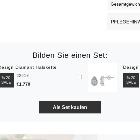
Gesamtgewicht 
PFLEGEHIN
Bilden Sie einen Set:
Design Diamant Halskette
Design
€2213
% 20
% 20
SALE
SALE
€1.770