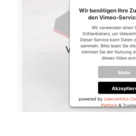
Wir benötigen Ihre 
den Vimeo-Servic
Wir verwenden einen S
Drittanbieters, um Videoin
Dieser Service kann Daten z
sammeln. Bitte lesen Sie di
stimmen Sie der Nutzung d
dieses Video anz
Mehr
Informati
Akzeptier
powered by
Usercentrics C
Platform
&
Trust