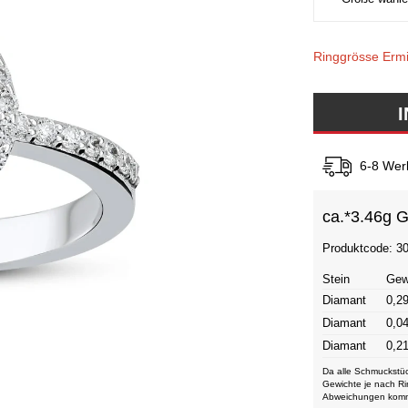
Ringgrösse Ermi
6-8 Wer
ca.*
3.46g G
Produktcode: 3
Stein
Gew
Diamant
0,29
Diamant
0,04
Diamant
0,21
Da alle Schmuckstüc
Gewichte je nach Ri
Abweichungen kom