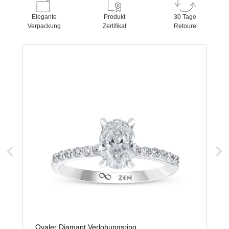
Elegante
Produkt
30 Tage
Verpackung
Zertifikat
Retoure
Ovaler Diamant Verlobungsring
O