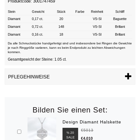
Produktcode: 3001747459
Stein
Gewicht
Stück
Farbe
Reinheit
Schliff
Diamant
0,17 ct.
20
VS-SI
Baguette
Diamant
0,72 ct.
148
VS-SI
Brillant
Diamant
0,16 ct.
18
VS-SI
Brillant
Da alle Schmuckstücke handgefertigt sind und insbesondere bei Ringen die Gewichte
je nach Ringgröße variieren, kann es beim Endprodukt zu leichten Abweichungen
kommen.
Gesamtgewicht der Steine: 1.05 ct.
PFLEGEHINWEISE
Bilden Sie einen Set:
Design Diamant Halskette
€5013
% 20
SALE
€4.010