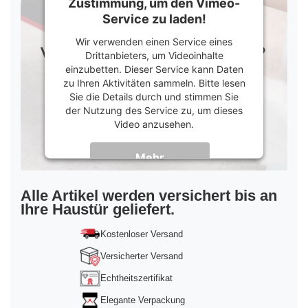
Zustimmung, um den Vimeo-
Service zu laden!
Wir verwenden einen Service eines
Drittanbieters, um Videoinhalte
einzubetten. Dieser Service kann Daten
zu Ihren Aktivitäten sammeln. Bitte lesen
Sie die Details durch und stimmen Sie
der Nutzung des Service zu, um dieses
Video anzusehen.
Mehr
Informationen
Akzeptieren
Alle Artikel werden versichert bis an
Ihre Haustür geliefert.
powered by
Usercentrics Consent
Management Platform
&
Trusted Shops
Kostenloser Versand
Versicherter Versand
Echtheitszertifikat
Elegante Verpackung