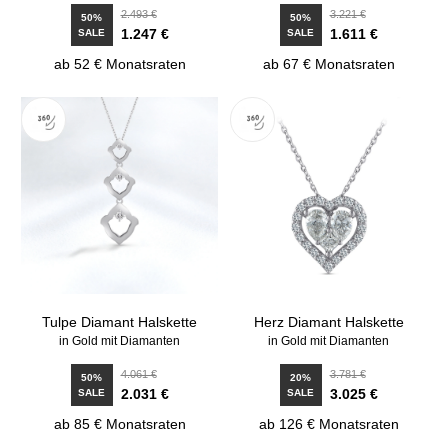
2.493 €
3.221 €
50%
50%
1.247 €
1.611 €
SALE
SALE
ab 52 € Monatsraten
ab 67 € Monatsraten
Tulpe Diamant Halskette
Herz Diamant Halskette
in Gold mit Diamanten
in Gold mit Diamanten
4.061 €
3.781 €
50%
20%
2.031 €
3.025 €
SALE
SALE
ab 85 € Monatsraten
ab 126 € Monatsraten