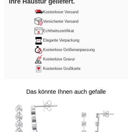
Ihre Haustür geliefert.
powered by
Usercentrics Consent
Management Platform
&
Trusted Shops
Kostenloser Versand
Versicherter Versand
Echtheitszertifikat
Elegante Verpackung
Kostenlose Größenanpassung
Kostenlose Gravur
Kostenlose Grußkarte
Das könnte Ihnen auch gefalle