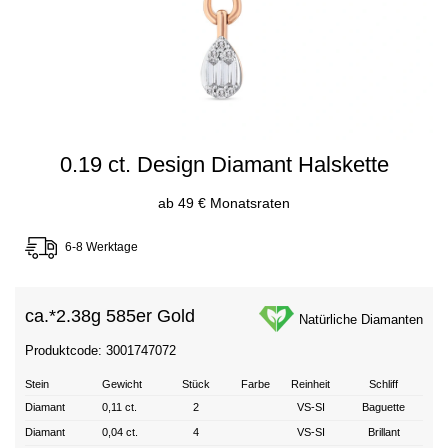
0.19 ct. Design Diamant Halskette
ab 49 € Monatsraten
6-8 Werktage
ca.*
2.38g 585er Gold
Natürliche Diamanten
Produktcode: 3001747072
Stein
Gewicht
Stück
Farbe
Reinheit
Schliff
Diamant
0,11 ct.
2
VS-SI
Baguette
Diamant
0,04 ct.
4
VS-SI
Brillant