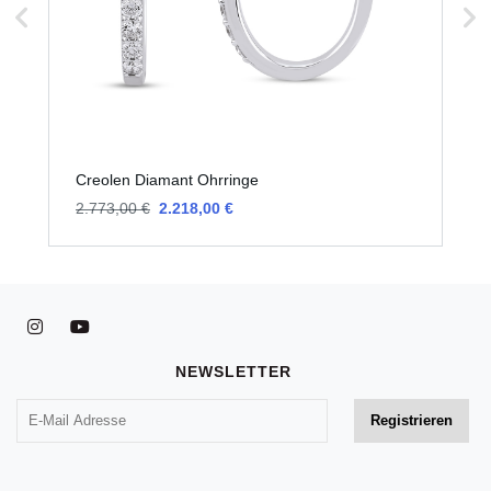
Creolen Diamant Ohrringe
C
2.773,00 €
2.218,00 €
4
NEWSLETTER