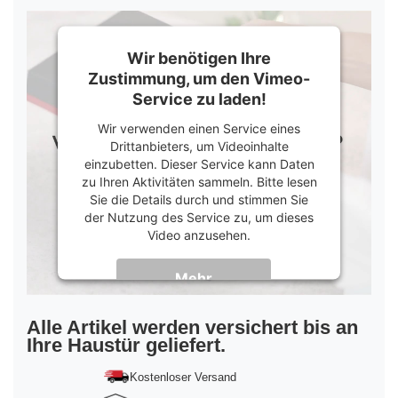
Wir benötigen Ihre
Zustimmung, um den Vimeo-
Service zu laden!
Wir verwenden einen Service eines
Drittanbieters, um Videoinhalte
einzubetten. Dieser Service kann Daten
zu Ihren Aktivitäten sammeln. Bitte lesen
Sie die Details durch und stimmen Sie
der Nutzung des Service zu, um dieses
Video anzusehen.
Mehr
Informationen
Akzeptieren
Alle Artikel werden versichert bis an
Ihre Haustür geliefert.
powered by
Usercentrics Consent
Management Platform
&
Trusted Shops
Kostenloser Versand