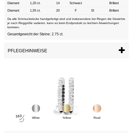
Diamant
1,20 ct.
14
Schwarz
Brillant
Diamant
1,55 ct.
20
F
SI
Brillant
Da alle Schmuckstücke handgefertigt sind und insbesondere bei Ringen die Gewichte
je nach Ringgröße variieren, kann es beim Endprodukt zu leichten Abweichungen
kommen.
Gesamtgewicht der Steine: 2.75 ct.
PFLEGEHINWEISE
White
Yellow
Rosé