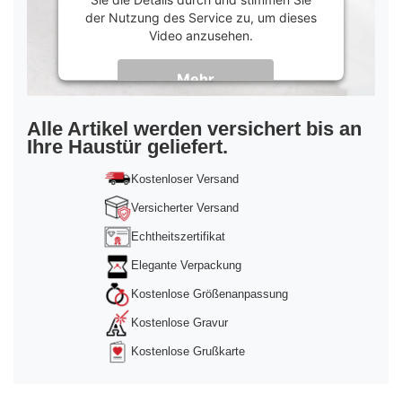
der Nutzung des Service zu, um dieses
Video anzusehen.
Mehr
Informationen
Akzeptieren
Alle Artikel werden versichert bis an
Ihre Haustür geliefert.
powered by
Usercentrics Consent
Management Platform
&
Trusted Shops
Kostenloser Versand
Versicherter Versand
Echtheitszertifikat
Elegante Verpackung
Kostenlose Größenanpassung
Kostenlose Gravur
Kostenlose Grußkarte