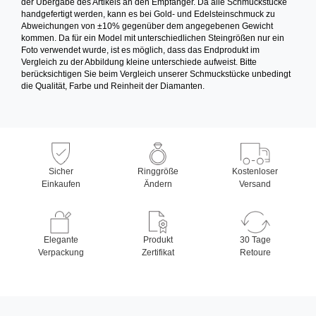
der Übergabe des Artikels an den Empfänger. Da alle Schmuckstücke
handgefertigt werden, kann es bei Gold- und Edelsteinschmuck zu
Abweichungen von ±10% gegenüber dem angegebenen Gewicht
kommen. Da für ein Model mit unterschiedlichen Steingrößen nur ein
Foto verwendet wurde, ist es möglich, dass das Endprodukt im
Vergleich zu der Abbildung kleine unterschiede aufweist. Bitte
berücksichtigen Sie beim Vergleich unserer Schmuckstücke unbedingt
die Qualität, Farbe und Reinheit der Diamanten.
Sicher
Ringgröße
Kostenloser
Einkaufen
Ändern
Versand
Elegante
Produkt
30 Tage
Verpackung
Zertifikat
Retoure