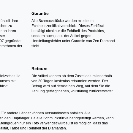
Garantie
üsselt. Ihre
Alle Schmuckstücke werden mit einem
hert zu
Echtheitszertifikat verschickt. Dieses Zertifikat
r an Ihren
bestätigt nicht nur die Echtheit des Produktes,
nser
sondern auch, dass der Artikel gegen
07 gegründet
Herstellungsfehler unter Garantie von Zen Diamond
ternehmen der
steht.
Retoure
Holzschatulle
Die Artikel können ab dem Zustelldatum innerhalb
Wunsch mit
von 30 Tagen kostenlos retourniert werden. Der
hickt.
Betrag wird auf demselben Weg, auf dem Sie die
Zahlung getätigt haben, vollständig zurückerstattet.
 Für andere Länder können Versandkosten anfallen. Alle
els an den Empfänger. Da alle Schmuckstücke handgefertigt werden, kann
ingrößen nur ein Foto verwendet wurde, ist es möglich, dass das
alität, Farbe und Reinheit der Diamanten.