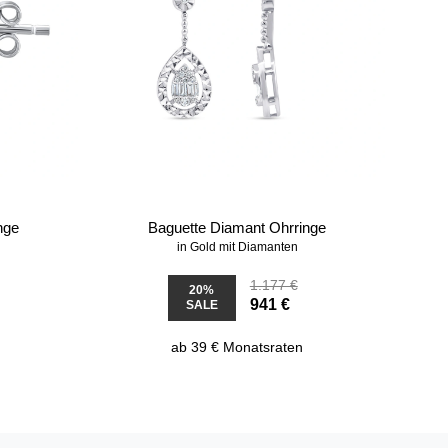
nge
Baguette Diamant Ohrringe
in Gold mit Diamanten
1.177 €
20%
941 €
SALE
ab 39 € Monatsraten