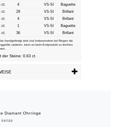
 ct.
4
VS-SI
Baguette
 ct.
29
VS-SI
Brillant
 ct.
4
VS-SI
Brillant
 ct.
1
VS-SI
Baguette
 ct.
36
VS-SI
Brillant
ke handgefertigt sind und insbesondere bei Ringen die
nggröße variieren, kann es beim Endprodukt zu leichten
men.
der Steine: 0.63 ct.
WEISE
te Diamant Ohrringe
€4733