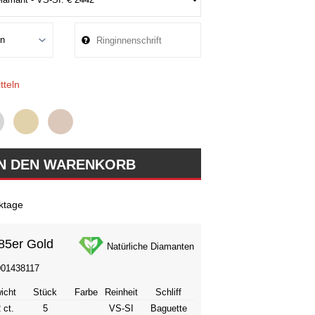
tteln
ktage
85er Gold
Natürliche Diamanten
001438117
icht
Stück
Farbe
Reinheit
Schliff
 ct.
5
VS-SI
Baguette