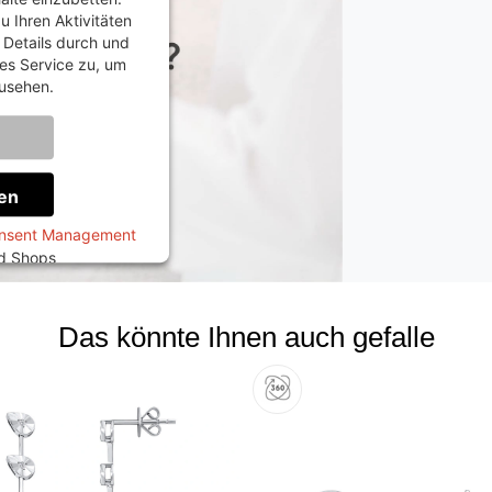
u Ihren Aktivitäten
e Details durch und
es Service zu, um
usehen.
onen
en
onsent Management
ed Shops
Das könnte Ihnen auch gefalle