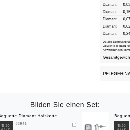
Diamant
0,03
Diamant
0,15
Diamant
0,07
Diamant
0,02
Diamant
0,24
Da alle Schmuckstüc
Gewichte je nach Ri
Abweichungen kom
Gesamtgewicht 
PFLEGEHIN
Bilden Sie einen Set:
Baguette Diamant Halskette
Baguet
€2941
% 20
% 20