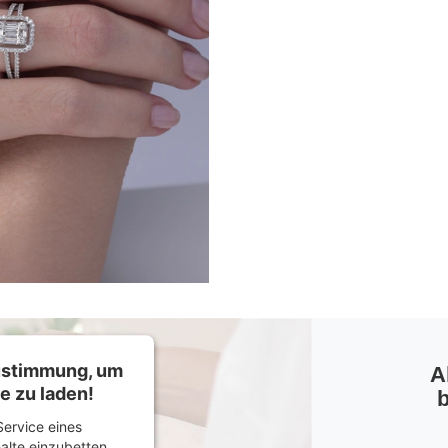
Zustimmung, um
A
e zu laden!
b
ervice eines
halte einzubetten.