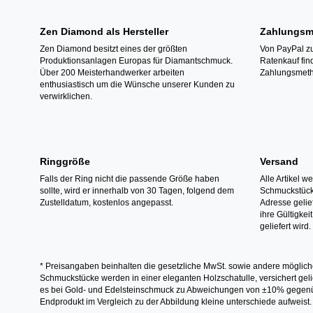
Zen Diamond als Hersteller
Zahlungsm
Zen Diamond besitzt eines der größten
Von PayPal zu
Produktionsanlagen Europas für Diamantschmuck.
Ratenkauf fin
Über 200 Meisterhandwerker arbeiten
Zahlungsmeth
enthusiastisch um die Wünsche unserer Kunden zu
verwirklichen.
Ringgröße
Versand
Falls der Ring nicht die passende Größe haben
Alle Artikel w
sollte, wird er innerhalb von 30 Tagen, folgend dem
Schmuckstücke
Zustelldatum, kostenlos angepasst.
Adresse gelief
ihre Gültigke
geliefert wird.
* Preisangaben beinhalten die gesetzliche MwSt. sowie andere möglich
Schmuckstücke werden in einer eleganten Holzschatulle, versichert gelie
es bei Gold- und Edelsteinschmuck zu Abweichungen von ±10% gegenübe
Endprodukt im Vergleich zu der Abbildung kleine unterschiede aufweist.