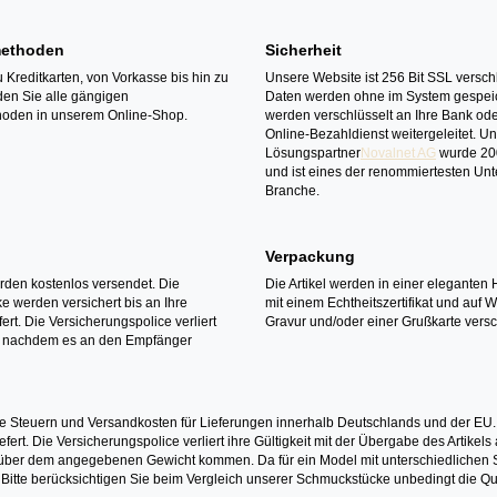
ethoden
Sicherheit
 Kreditkarten, von Vorkasse bis hin zu
Unsere Website ist 256 Bit SSL verschl
den Sie alle gängigen
Daten werden ohne im System gespeic
oden in unserem Online-Shop.
werden verschlüsselt an Ihre Bank ode
Online-Bezahldienst weitergeleitet. U
Lösungspartner
Novalnet AG
wurde 20
und ist eines der renommiertesten Un
Branche.
Verpackung
erden kostenlos versendet. Die
Die Artikel werden in einer eleganten 
 werden versichert bis an Ihre
mit einem Echtheitszertifikat und auf 
ert. Die Versicherungspolice verliert
Gravur und/oder einer Grußkarte versc
it nachdem es an den Empfänger
e Steuern und Versandkosten für Lieferungen innerhalb Deutschlands und der EU.
fert. Die Versicherungspolice verliert ihre Gültigkeit mit der Übergabe des Artik
r dem angegebenen Gewicht kommen. Da für ein Model mit unterschiedlichen Ste
 Bitte berücksichtigen Sie beim Vergleich unserer Schmuckstücke unbedingt die Qu