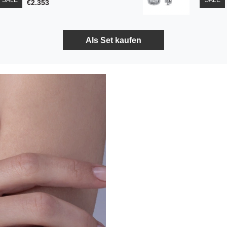
SALE
SALE
€2.353