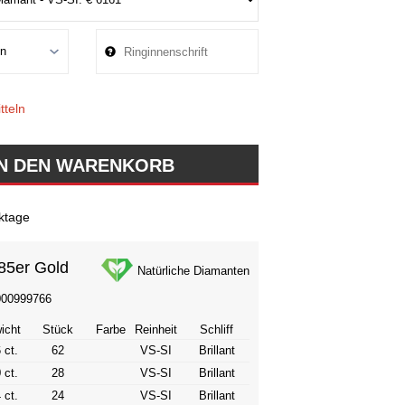
tteln
ktage
85er Gold
Natürliche Diamanten
000999766
icht
Stück
Farbe
Reinheit
Schliff
 ct.
62
VS-SI
Brillant
 ct.
28
VS-SI
Brillant
 ct.
24
VS-SI
Brillant