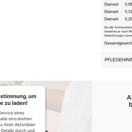
Diamant
0,08
Diamant
0,31
Diamant
0,20
Da alle Schmuckstüc
Gewichte je nach Ri
Abweichungen kom
Gesamtgewicht 
PFLEGEHIN
Zustimmung, um
A
e zu laden!
b
ervice eines
halte einzubetten.
u Ihren Aktivitäten
e Details durch und