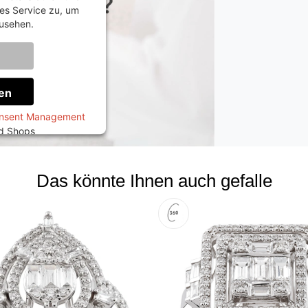
es Service zu, um
usehen.
onen
en
onsent Management
ed Shops
Das könnte Ihnen auch gefalle