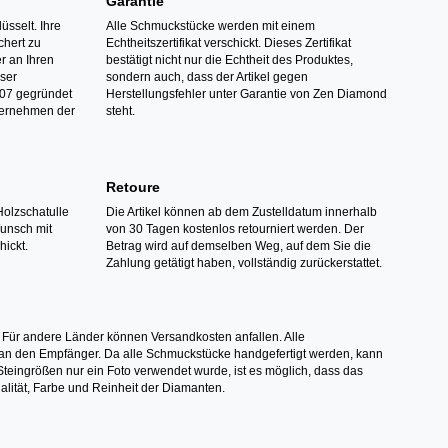
Garantie
üsselt. Ihre
Alle Schmuckstücke werden mit einem
hert zu
Echtheitszertifikat verschickt. Dieses Zertifikat
r an Ihren
bestätigt nicht nur die Echtheit des Produktes,
nser
sondern auch, dass der Artikel gegen
07 gegründet
Herstellungsfehler unter Garantie von Zen Diamond
ternehmen der
steht.
Retoure
Holzschatulle
Die Artikel können ab dem Zustelldatum innerhalb
Wunsch mit
von 30 Tagen kostenlos retourniert werden. Der
hickt.
Betrag wird auf demselben Weg, auf dem Sie die
Zahlung getätigt haben, vollständig zurückerstattet.
 Für andere Länder können Versandkosten anfallen. Alle
els an den Empfänger. Da alle Schmuckstücke handgefertigt werden, kann
ingrößen nur ein Foto verwendet wurde, ist es möglich, dass das
alität, Farbe und Reinheit der Diamanten.