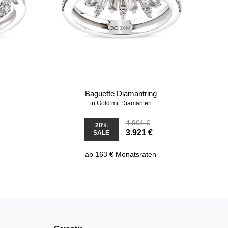
g
Baguette Diamantring
in Gold mit Diamanten
4.901 €
20%
3.921 €
SALE
ab 163 € Monatsraten