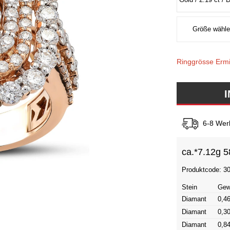
Ringgrösse Ermi
6-8 Wer
ca.*
7.12g 5
Produktcode: 3
Stein
Gew
Diamant
0,46
Diamant
0,30
Diamant
0,84