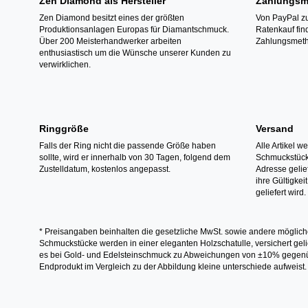
Zen Diamond als Hersteller
Zahlungsm
Zen Diamond besitzt eines der größten
Von PayPal zu
Produktionsanlagen Europas für Diamantschmuck.
Ratenkauf fin
Über 200 Meisterhandwerker arbeiten
Zahlungsmeth
enthusiastisch um die Wünsche unserer Kunden zu
verwirklichen.
Ringgröße
Versand
Falls der Ring nicht die passende Größe haben
Alle Artikel w
sollte, wird er innerhalb von 30 Tagen, folgend dem
Schmuckstücke
Zustelldatum, kostenlos angepasst.
Adresse gelief
ihre Gültigke
geliefert wird.
* Preisangaben beinhalten die gesetzliche MwSt. sowie andere möglich
Schmuckstücke werden in einer eleganten Holzschatulle, versichert gelie
es bei Gold- und Edelsteinschmuck zu Abweichungen von ±10% gegenübe
Endprodukt im Vergleich zu der Abbildung kleine unterschiede aufweist.