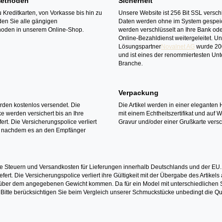
ethoden
Sicherheit
 Kreditkarten, von Vorkasse bis hin zu
Unsere Website ist 256 Bit SSL verschl
den Sie alle gängigen
Daten werden ohne im System gespeic
oden in unserem Online-Shop.
werden verschlüsselt an Ihre Bank ode
Online-Bezahldienst weitergeleitet. U
Lösungspartner
Novalnet AG
wurde 20
und ist eines der renommiertesten Un
Branche.
Verpackung
erden kostenlos versendet. Die
Die Artikel werden in einer eleganten 
 werden versichert bis an Ihre
mit einem Echtheitszertifikat und auf 
ert. Die Versicherungspolice verliert
Gravur und/oder einer Grußkarte versc
it nachdem es an den Empfänger
e Steuern und Versandkosten für Lieferungen innerhalb Deutschlands und der EU.
fert. Die Versicherungspolice verliert ihre Gültigkeit mit der Übergabe des Artik
r dem angegebenen Gewicht kommen. Da für ein Model mit unterschiedlichen Ste
 Bitte berücksichtigen Sie beim Vergleich unserer Schmuckstücke unbedingt die Qu