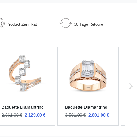
Produkt
Zertifikat
30 Tage
Retoure
Baguette Diamantring
Baguette Diamantring
Bag
2.661,00 €
2.129,00 €
3.501,00 €
2.801,00 €
4.7