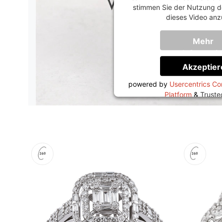
stimmen Sie der Nutzung d
dieses Video anz
Mehr
Informati
Akzeptier
powered by
Usercentrics C
Platform
&
Trust