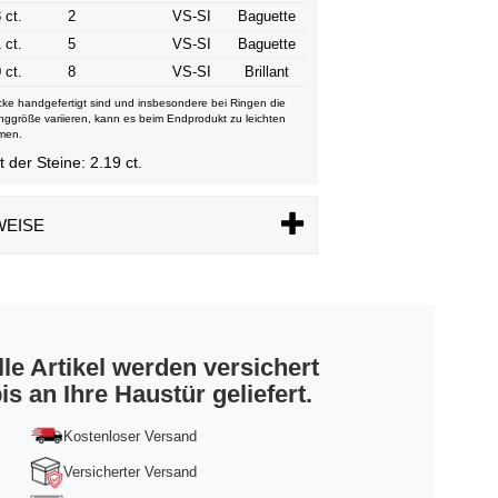
 ct.
2
VS-SI
Baguette
 ct.
5
VS-SI
Baguette
 ct.
8
VS-SI
Brillant
ke handgefertigt sind und insbesondere bei Ringen die
nggröße variieren, kann es beim Endprodukt zu leichten
men.
der Steine: 2.19 ct.
WEISE
lle Artikel werden versichert
is an Ihre Haustür geliefert.
Kostenloser Versand
Versicherter Versand