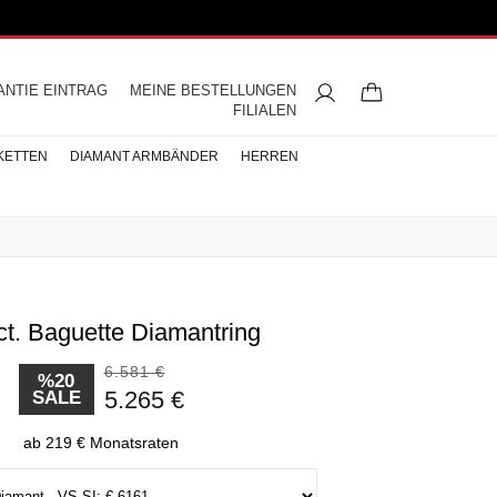
ANTIE EINTRAG
MEINE BESTELLUNGEN
FILIALEN
KETTEN
DIAMANT ARMBÄNDER
HERREN
ct. Baguette Diamantring
ngsringe
mbänder
ntringe
bänder
iamant
ringe
res
s
Buchstaben Halskette
Herren Halsketten
Perlen Ohrringe
Halbmemoire
Eheringe
nd
Diamantringe
6.581 €
ÄNDER
%20
5.265 €
SALE
ÄNDER
BÄNDER
ab 219 € Monatsraten