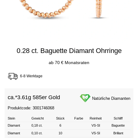
0.28 ct. Baguette Diamant Ohrringe
ab 70 € Monatsraten
6-8 Werktage
ca.*
3.61g 585er Gold
Natürliche Diamanten
Produktcode: 3001746068
Stein
Gewicht
Stück
Farbe
Reinheit
Schliff
Diamant
0,18 ct.
6
VS-SI
Baguette
Diamant
0,10 ct.
10
VS-SI
Brillant