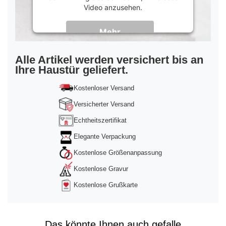
Video anzusehen.
Mehr
Informationen
Akzeptieren
Alle Artikel werden versichert bis an
Ihre Haustür geliefert.
powered by
Usercentrics Consent
Management Platform
&
Trusted Shops
Kostenloser Versand
Versicherter Versand
Echtheitszertifikat
Elegante Verpackung
Kostenlose Größenanpassung
Kostenlose Gravur
Kostenlose Grußkarte
Das könnte Ihnen auch gefalle