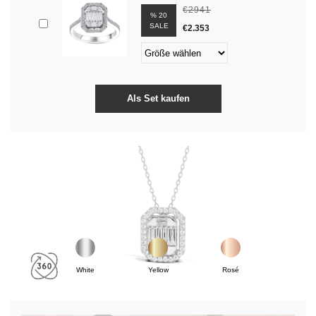
€2941
% 20
SALE
€2.353
White
Yellow
Rosé