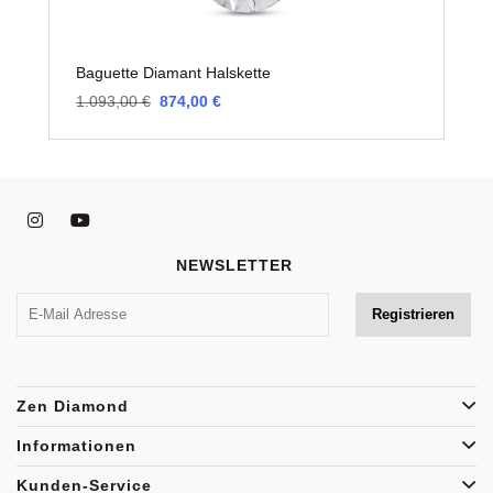
Baguette Diamant Halskette
B
1.093,00 €
874,00 €
1
NEWSLETTER
Zen Diamond
Informationen
Kunden-Service