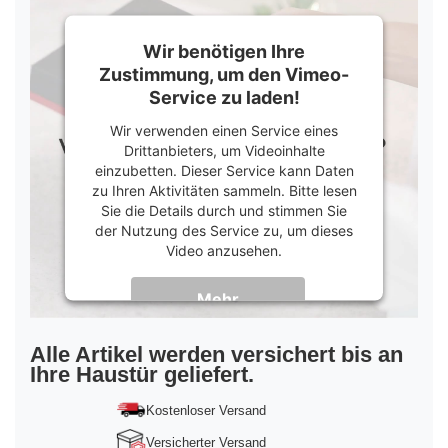
Wir benötigen Ihre
Zustimmung, um den Vimeo-
Service zu laden!
Wir verwenden einen Service eines
Drittanbieters, um Videoinhalte
einzubetten. Dieser Service kann Daten
zu Ihren Aktivitäten sammeln. Bitte lesen
Sie die Details durch und stimmen Sie
der Nutzung des Service zu, um dieses
Video anzusehen.
Mehr
Informationen
Akzeptieren
Alle Artikel werden versichert bis an
Ihre Haustür geliefert.
powered by
Usercentrics Consent
Management Platform
&
Trusted Shops
Kostenloser Versand
Versicherter Versand