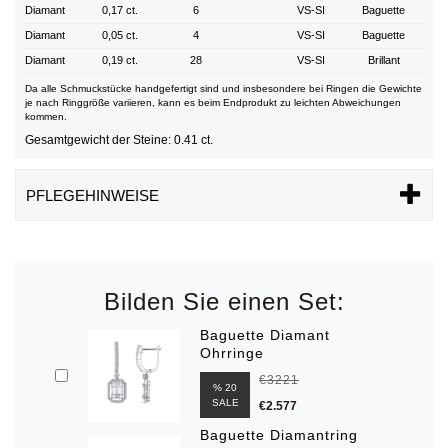
Diamant
0,17 ct.
6
VS-SI
Baguette
Diamant
0,05 ct.
4
VS-SI
Baguette
Diamant
0,19 ct.
28
VS-SI
Brillant
Da alle Schmuckstücke handgefertigt sind und insbesondere bei Ringen die Gewichte
je nach Ringgröße variieren, kann es beim Endprodukt zu leichten Abweichungen
kommen.
Gesamtgewicht der Steine: 0.41 ct.
PFLEGEHINWEISE
Bilden Sie einen Set:
Baguette Diamant
Ohrringe
€3221
% 20
SALE
€2.577
Baguette Diamantring