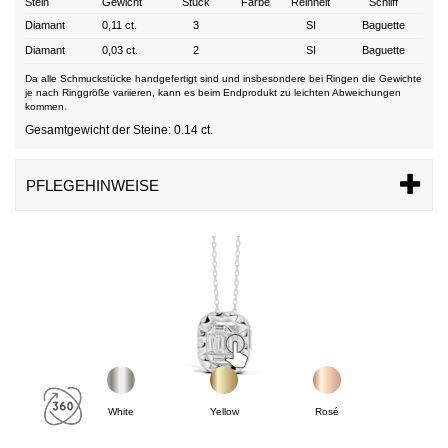
Stein
Gewicht
Stück
Farbe
Reinheit
Schliff
Diamant
0,11 ct.
3
SI
Baguette
Diamant
0,03 ct.
2
SI
Baguette
Da alle Schmuckstücke handgefertigt sind und insbesondere bei Ringen die Gewichte
je nach Ringgröße variieren, kann es beim Endprodukt zu leichten Abweichungen
kommen.
Gesamtgewicht der Steine: 0.14 ct.
PFLEGEHINWEISE
White
Yellow
Rosé