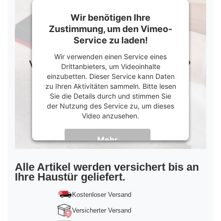
Wir benötigen Ihre
Zustimmung, um den Vimeo-
Service zu laden!
Wir verwenden einen Service eines
Drittanbieters, um Videoinhalte
einzubetten. Dieser Service kann Daten
zu Ihren Aktivitäten sammeln. Bitte lesen
Sie die Details durch und stimmen Sie
der Nutzung des Service zu, um dieses
Video anzusehen.
Mehr
Informationen
Akzeptieren
Alle Artikel werden versichert bis an
Ihre Haustür geliefert.
powered by
Usercentrics Consent
Management Platform
&
Trusted Shops
Kostenloser Versand
Versicherter Versand