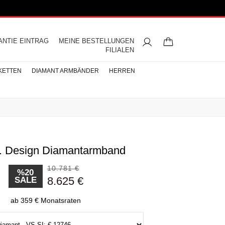
ANTIE EINTRAG
MEINE BESTELLUNGEN
FILIALEN
KETTEN
DIAMANT ARMBÄNDER
HERREN
t. Design Diamantarmband
ngsringe
mbänder
ntringe
bänder
iamant
ringe
res
s
Buchstaben Halskette
Herren Halsketten
Perlen Ohrringe
Halbmemoire
Eheringe
nd
Diamantringe
10.781 €
ÄNDER
%20
8.625 €
SALE
ÄNDER
BÄNDER
ab 359 € Monatsraten