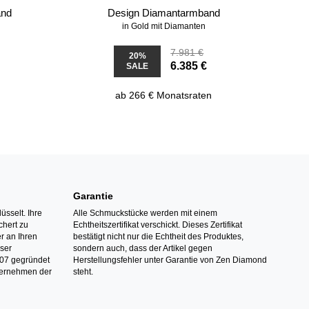
and
Design Diamantarmband
in Gold mit Diamanten
7.981 €
20%
6.385 €
SALE
ab 266 € Monatsraten
Garantie
üsselt. Ihre
Alle Schmuckstücke werden mit einem
hert zu
Echtheitszertifikat verschickt. Dieses Zertifikat
r an Ihren
bestätigt nicht nur die Echtheit des Produktes,
nser
sondern auch, dass der Artikel gegen
07 gegründet
Herstellungsfehler unter Garantie von Zen Diamond
ternehmen der
steht.