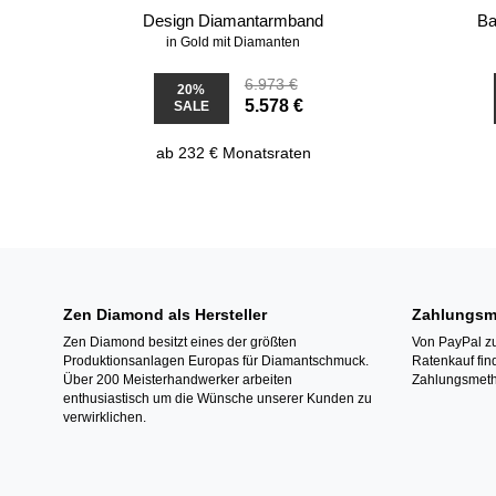
Design Diamantarmband
Ba
in Gold mit Diamanten
6.973 €
20%
5.578 €
SALE
ab 232 € Monatsraten
Zen Diamond als Hersteller
Zahlungsm
Zen Diamond besitzt eines der größten
Von PayPal zu
Produktionsanlagen Europas für Diamantschmuck.
Ratenkauf fin
Über 200 Meisterhandwerker arbeiten
Zahlungsmeth
enthusiastisch um die Wünsche unserer Kunden zu
verwirklichen.