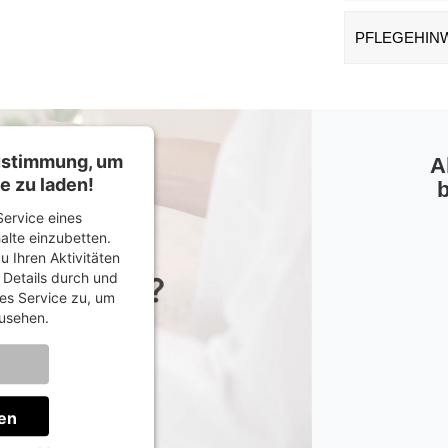
PFLEGEHIN
Zustimmung, um
A
e zu laden!
b
ervice eines
halte einzubetten.
u Ihren Aktivitäten
e Details durch und
es Service zu, um
usehen.
onen
en