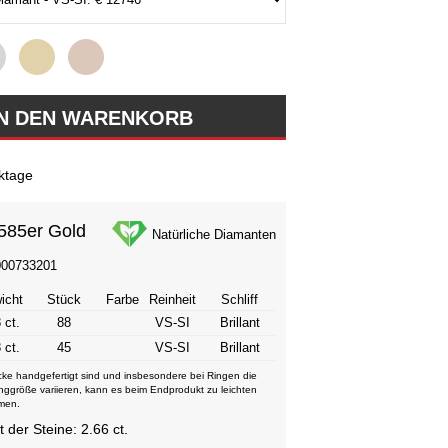
ktage
585er Gold
Natürliche Diamanten
000733201
icht
Stück
Farbe
Reinheit
Schliff
 ct.
88
VS-SI
Brillant
 ct.
45
VS-SI
Brillant
ke handgefertigt sind und insbesondere bei Ringen die
nggröße variieren, kann es beim Endprodukt zu leichten
men.
der Steine: 2.66 ct.