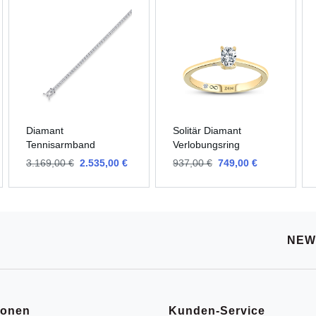
Diamant
Solitär Diamant
Tennisarmband
Verlobungsring
3.169,00 €
2.535,00 €
937,00 €
749,00 €
NEW
ionen
Kunden-Service