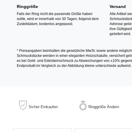
Ringgröße
Versand
Falls der Ring nicht die passende Größe haben
Alle Artikel w
sollte, wird er innerhalb von 30 Tagen, folgend dem
Schmuckstücke
Zustelldatum, kostenlos angepasst.
Adresse gelief
ihre Gültigke
geliefert wird.
* Preisangaben beinhalten die gesetzliche MwSt. sowie andere möglich
Schmuckstücke werden in einer eleganten Holzschatulle, versichert gelie
es bei Gold- und Edelsteinschmuck zu Abweichungen von ±10% gegenübe
Endprodukt im Vergleich zu der Abbildung kleine unterschiede aufweist.
Sicher
Einkaufen
Ringgröße
Ändern