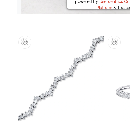
powered by
Usercentrics C
Platform
&
Trust