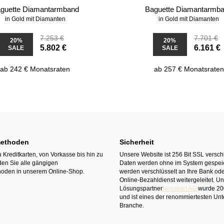
guette Diamantarmband
Baguette Diamantarmb
in Gold mit Diamanten
in Gold mit Diamanten
7.253 €
7.701 €
20%
20%
5.802 €
6.161 €
SALE
SALE
ab 242 € Monatsraten
ab 257 € Monatsraten
ethoden
Sicherheit
 Kreditkarten, von Vorkasse bis hin zu
Unsere Website ist 256 Bit SSL verschl
den Sie alle gängigen
Daten werden ohne im System gespeic
oden in unserem Online-Shop.
werden verschlüsselt an Ihre Bank ode
Online-Bezahldienst weitergeleitet. U
Lösungspartner
Novalnet AG
wurde 20
und ist eines der renommiertesten Un
Branche.