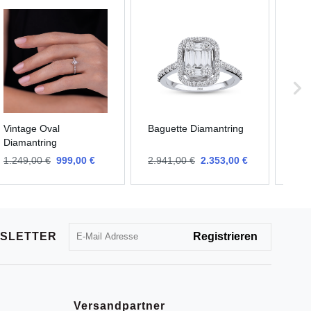
Vintage Oval
Baguette Diamantring
Ova
Diamantring
Ver
1.249,00 €
999,00 €
2.941,00 €
2.353,00 €
1.3
SLETTER
Versandpartner