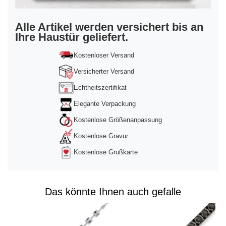
Informationen
Akzeptieren
Alle Artikel werden versichert bis an
Ihre Haustür geliefert.
powered by
Usercentrics Consent
Management Platform
&
Trusted Shops
Kostenloser Versand
Versicherter Versand
Echtheitszertifikat
Elegante Verpackung
Kostenlose Größenanpassung
Kostenlose Gravur
Kostenlose Grußkarte
Das könnte Ihnen auch gefalle