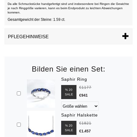
Da alle Schmuckstücke handgefertigt sind und insbesondere bei Ringen die Gewichte
je nach Ringgröße variieren, kann es beim Endprodukt zu leichten Abweichungen
kommen.
Gesamtgewicht der Steine: 1.59 ct.
PFLEGEHINWEISE
Bilden Sie einen Set:
Saphir Ring
€1177
% 20
SALE
€941
Saphir Halskette
€1821
% 20
SALE
€1.457