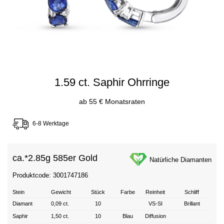
1.59 ct. Saphir Ohrringe
ab 55 € Monatsraten
6-8 Werktage
ca.*
2.85g 585er Gold
Natürliche Diamanten
Produktcode: 3001747186
Stein
Gewicht
Stück
Farbe
Reinheit
Schliff
Diamant
0,09 ct.
10
VS-SI
Brillant
Saphir
1,50 ct.
10
Blau
Diffusion