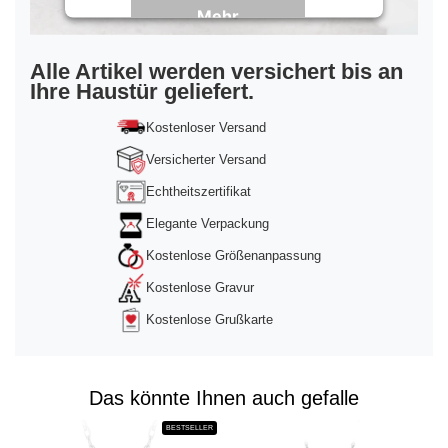
Mehr
Informationen
Akzeptieren
Alle Artikel werden versichert bis an
Ihre Haustür geliefert.
powered by
Usercentrics Consent
Management Platform
&
Trusted Shops
Kostenloser Versand
Versicherter Versand
Echtheitszertifikat
Elegante Verpackung
Kostenlose Größenanpassung
Kostenlose Gravur
Kostenlose Grußkarte
Das könnte Ihnen auch gefalle
BESTSELLER