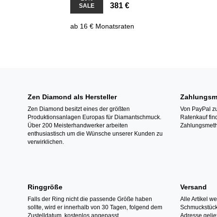
381 €
SALE
ab 16 € Monatsraten
Zen Diamond als Hersteller
Zahlungsm
Zen Diamond besitzt eines der größten
Von PayPal zu
Produktionsanlagen Europas für Diamantschmuck.
Ratenkauf fin
Über 200 Meisterhandwerker arbeiten
Zahlungsmeth
enthusiastisch um die Wünsche unserer Kunden zu
verwirklichen.
Ringgröße
Versand
Falls der Ring nicht die passende Größe haben
Alle Artikel w
sollte, wird er innerhalb von 30 Tagen, folgend dem
Schmuckstücke
Zustelldatum, kostenlos angepasst.
Adresse gelief