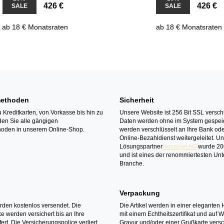
426 €
426 €
SALE
SALE
ab 18 € Monatsraten
ab 18 € Monatsraten
ethoden
Sicherheit
 Kreditkarten, von Vorkasse bis hin zu
Unsere Website ist 256 Bit SSL verschl
den Sie alle gängigen
Daten werden ohne im System gespeic
oden in unserem Online-Shop.
werden verschlüsselt an Ihre Bank ode
Online-Bezahldienst weitergeleitet. U
Lösungspartner
Novalnet AG
wurde 20
und ist eines der renommiertesten Un
Branche.
Verpackung
erden kostenlos versendet. Die
Die Artikel werden in einer eleganten 
 werden versichert bis an Ihre
mit einem Echtheitszertifikat und auf 
ert. Die Versicherungspolice verliert
Gravur und/oder einer Grußkarte versc