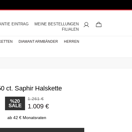
ANTIE EINTRAG
MEINE BESTELLUNGEN
FILIALEN
KETTEN
DIAMANT ARMBÄNDER
HERREN
50 ct. Saphir Halskette
ngsringe
mbänder
ntringe
bänder
iamant
ringe
res
s
Buchstaben Halskette
Herren Halsketten
Perlen Ohrringe
Halbmemoire
Eheringe
nd
Diamantringe
1.261 €
ÄNDER
%20
1.009 €
SALE
ÄNDER
BÄNDER
ab 42 € Monatsraten