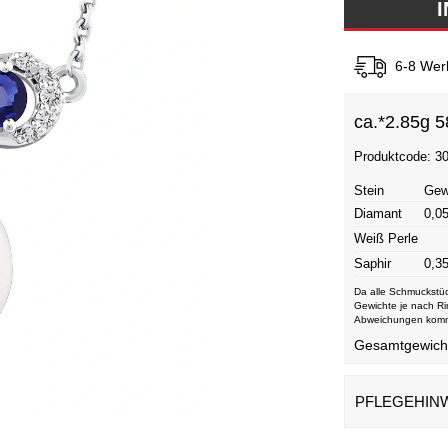
6-8 Wer
ca.*
2.85g 5
Produktcode: 3
Stein
Gew
Diamant
0,05
Weiß Perle
Saphir
0,35
Da alle Schmuckstüc
Gewichte je nach Ri
Abweichungen kom
Gesamtgewicht 
PFLEGEHIN