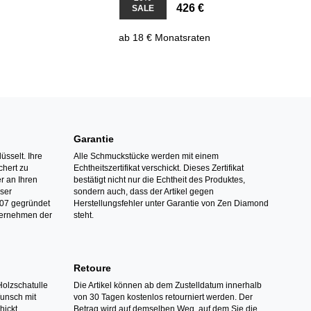
426 €
SALE
ab 18 € Monatsraten
Garantie
üsselt. Ihre
Alle Schmuckstücke werden mit einem
hert zu
Echtheitszertifikat verschickt. Dieses Zertifikat
r an Ihren
bestätigt nicht nur die Echtheit des Produktes,
nser
sondern auch, dass der Artikel gegen
07 gegründet
Herstellungsfehler unter Garantie von Zen Diamond
ternehmen der
steht.
Retoure
Holzschatulle
Die Artikel können ab dem Zustelldatum innerhalb
Wunsch mit
von 30 Tagen kostenlos retourniert werden. Der
hickt.
Betrag wird auf demselben Weg, auf dem Sie die