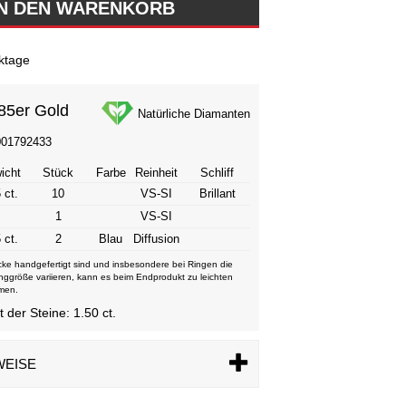
ktage
85er Gold
Natürliche Diamanten
001792433
icht
Stück
Farbe
Reinheit
Schliff
 ct.
10
VS-SI
Brillant
1
VS-SI
 ct.
2
Blau
Diffusion
ke handgefertigt sind und insbesondere bei Ringen die
nggröße variieren, kann es beim Endprodukt zu leichten
men.
der Steine: 1.50 ct.
WEISE