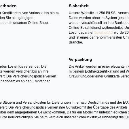
ethoden
Sicherheit
 Kreditkarten, von Vorkasse bis hin zu
Unsere Website ist 256 Bit SSL verschl
den Sie alle gängigen
Daten werden ohne im System gespeic
oden in unserem Online-Shop.
werden verschlüsselt an Ihre Bank ode
Online-Bezahldienst weitergeleitet. U
Lösungspartner
Novalnet AG
wurde 20
und ist eines der renommiertesten Un
Branche.
Verpackung
erden kostenlos versendet. Die
Die Artikel werden in einer eleganten 
 werden versichert bis an Ihre
mit einem Echtheitszertifikat und auf 
ert. Die Versicherungspolice verliert
Gravur und/oder einer Grußkarte versc
it nachdem es an den Empfänger
e Steuern und Versandkosten für Lieferungen innerhalb Deutschlands und der EU.
fert. Die Versicherungspolice verliert ihre Gültigkeit mit der Übergabe des Artik
r dem angegebenen Gewicht kommen. Da für ein Model mit unterschiedlichen Ste
 Bitte berücksichtigen Sie beim Vergleich unserer Schmuckstücke unbedingt die Qu