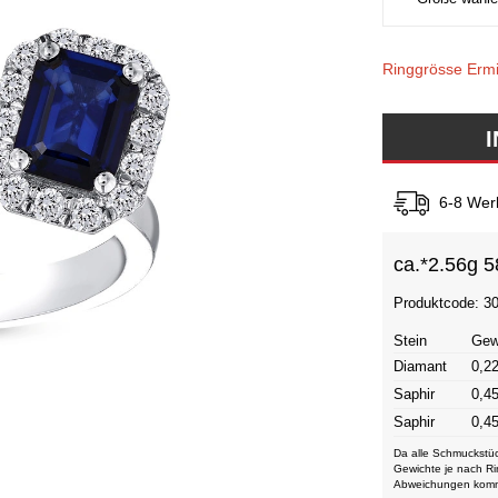
Ringgrösse Ermi
6-8 Wer
ca.*
2.56g 5
Produktcode: 3
Stein
Gew
Diamant
0,22
Saphir
0,45
Saphir
0,45
Da alle Schmuckstüc
Gewichte je nach Ri
Abweichungen kom