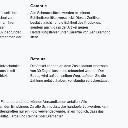
Garantie
üsselt. Ihre
Alle Schmuckstücke werden mit einem
hert zu
Echtheitszertifikat verschickt. Dieses Zertifikat
r an Ihren
bestätigt nicht nur die Echtheit des Produktes,
nser
sondern auch, dass der Artikel gegen
07 gegründet
Herstellungsfehler unter Garantie von Zen Diamond
ternehmen der
steht.
Retoure
Holzschatulle
Die Artikel können ab dem Zustelldatum innerhalb
Wunsch mit
von 30 Tagen kostenlos retourniert werden. Der
hickt.
Betrag wird auf demselben Weg, auf dem Sie die
Zahlung getätigt haben, vollständig zurückerstattet.
 Für andere Länder können Versandkosten anfallen. Alle
els an den Empfänger. Da alle Schmuckstücke handgefertigt werden, kann
ingrößen nur ein Foto verwendet wurde, ist es möglich, dass das
alität, Farbe und Reinheit der Diamanten.