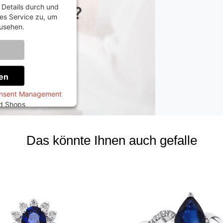
e Details durch und
es Service zu, um
usehen.
onen
en
onsent Management
ed Shops
Das könnte Ihnen auch gefalle