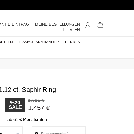
ANTIE EINTRAG
MEINE BESTELLUNGEN
FILIALEN
KETTEN
DIAMANT ARMBÄNDER
HERREN
1.12 ct. Saphir Ring
ngsringe
mbänder
ntringe
bänder
iamant
ringe
res
s
Buchstaben Halskette
Herren Halsketten
Perlen Ohrringe
Halbmemoire
Eheringe
nd
Diamantringe
1.821 €
ÄNDER
%20
1.457 €
SALE
ÄNDER
BÄNDER
ab 61 € Monatsraten