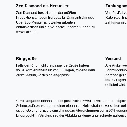
Zen Diamond als Hersteller
Zahlungsm
Zen Diamond besitzt eines der größten
Von PayPal zu
Produktionsanlagen Europas für Diamantschmuck.
Ratenkauf fin
Über 200 Meisterhandwerker arbeiten
Zahlungsmeth
enthusiastisch um die Wünsche unserer Kunden zu
verwirklichen.
Ringgröße
Versand
Falls der Ring nicht die passende Größe haben
Alle Artikel w
sollte, wird er innerhalb von 30 Tagen, folgend dem
Schmuckstücke
Zustelldatum, kostenlos angepasst.
Adresse gelief
ihre Gültigke
geliefert wird.
* Preisangaben beinhalten die gesetzliche MwSt. sowie andere möglich
Schmuckstücke werden in einer eleganten Holzschatulle, versichert gelie
es bei Gold- und Edelsteinschmuck zu Abweichungen von ±10% gegenübe
Endprodukt im Vergleich zu der Abbildung kleine unterschiede aufweist.