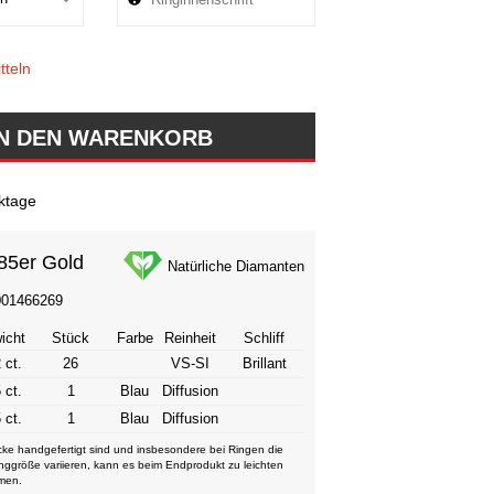
tteln
ktage
85er Gold
Natürliche Diamanten
001466269
icht
Stück
Farbe
Reinheit
Schliff
 ct.
26
VS-SI
Brillant
 ct.
1
Blau
Diffusion
 ct.
1
Blau
Diffusion
ke handgefertigt sind und insbesondere bei Ringen die
nggröße variieren, kann es beim Endprodukt zu leichten
men.