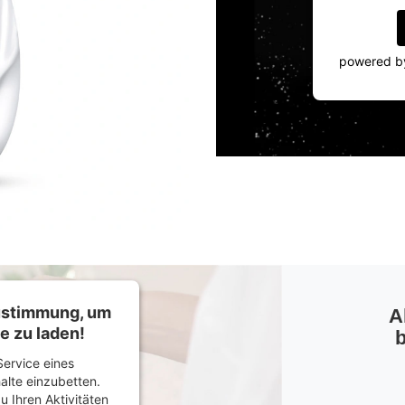
powered 
Zustimmung, um
A
e zu laden!
b
ervice eines
halte einzubetten.
u Ihren Aktivitäten