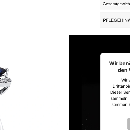
Gesamtgewicht 
PFLEGEHIN
Wir ben
den 
Wir 
Drittanbi
Dieser Ser
sammeln. B
stimmen S