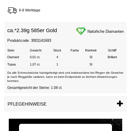
6-8 Werktage
ca.*
2.39g 585er Gold
Natürliche Diamanten
Produktcode: 3001141693
Stein
Gewicht
Stück
Farbe
Reinheit
Schliff
Diamant
0,01 ct.
4
SI
Brillant
Topas
1,07 ct.
1
SI
Da alle Schmuckstücke handgefertigt sind und insbesondere bei Ringen die Gewichte
je nach Ringgröße variieren, kann es beim Endprodukt zu leichten Abweichungen
kommen.
Gesamtgewicht der Steine: 1.08 ct.
PFLEGEHINWEISE