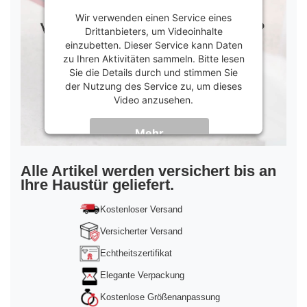
Wir verwenden einen Service eines
Drittanbieters, um Videoinhalte
einzubetten. Dieser Service kann Daten
zu Ihren Aktivitäten sammeln. Bitte lesen
Sie die Details durch und stimmen Sie
der Nutzung des Service zu, um dieses
Video anzusehen.
Mehr
Informationen
Akzeptieren
Alle Artikel werden versichert bis an
Ihre Haustür geliefert.
powered by
Usercentrics Consent
Management Platform
&
Trusted Shops
Kostenloser Versand
Versicherter Versand
Echtheitszertifikat
Elegante Verpackung
Kostenlose Größenanpassung