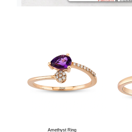
Platform
&
Trust
Amethyst Ring