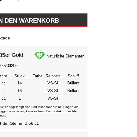
ktage
85er Gold
Natürliche Diamanten
000733206
icht
Stück
Farbe
Reinheit
Schliff
 ct.
14
VS-SI
Brillant
 ct.
16
VS-SI
Brillant
 ct.
1
VS-SI
ke handgefertigt sind und insbesondere bei Ringen die
nggröße variieren, kann es beim Endprodukt zu leichten
men.
der Steine: 0.56 ct.