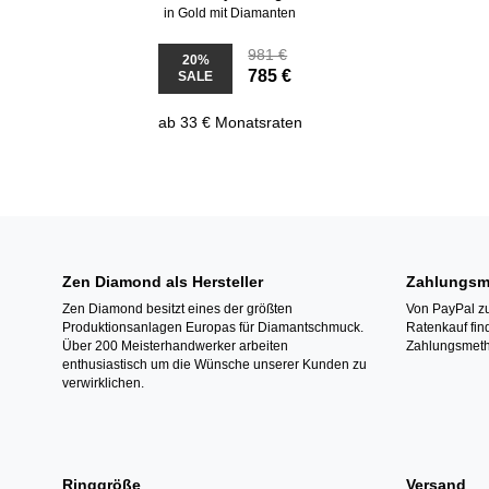
in Gold mit Diamanten
981 €
20%
785 €
SALE
ab 33 € Monatsraten
Zen Diamond als Hersteller
Zahlungsm
Zen Diamond besitzt eines der größten
Von PayPal zu
Produktionsanlagen Europas für Diamantschmuck.
Ratenkauf fin
Über 200 Meisterhandwerker arbeiten
Zahlungsmeth
enthusiastisch um die Wünsche unserer Kunden zu
verwirklichen.
Ringgröße
Versand