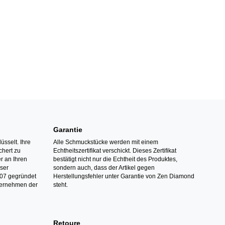
Garantie
üsselt. Ihre
Alle Schmuckstücke werden mit einem
hert zu
Echtheitszertifikat verschickt. Dieses Zertifikat
r an Ihren
bestätigt nicht nur die Echtheit des Produktes,
nser
sondern auch, dass der Artikel gegen
07 gegründet
Herstellungsfehler unter Garantie von Zen Diamond
ternehmen der
steht.
Retoure