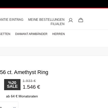
ANTIE EINTRAG
MEINE BESTELLUNGEN
FILIALEN
KETTEN
DIAMANT ARMBÄNDER
HERREN
.56 ct. Amethyst Ring
ngsringe
mbänder
ntringe
bänder
iamant
ringe
res
s
Buchstaben Halskette
Herren Halsketten
Perlen Ohrringe
Halbmemoire
Eheringe
nd
Diamantringe
1.933 €
ÄNDER
%20
1.546 €
SALE
ÄNDER
BÄNDER
ab 64 € Monatsraten