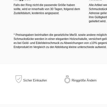
Falls der Ring nicht die passende Größe haben
Alle Artikel w
sollte, wird er innerhalb von 30 Tagen, folgend dem
Schmuckstücke
Zustelldatum, kostenlos angepasst.
Adresse gelief
ihre Gültigke
geliefert wird.
* Preisangaben beinhalten die gesetzliche MwSt. sowie andere möglich
Schmuckstücke werden in einer eleganten Holzschatulle, versichert gelie
es bei Gold- und Edelsteinschmuck zu Abweichungen von ±10% gegenübe
Endprodukt im Vergleich zu der Abbildung kleine unterschiede aufweist.
Sicher
Einkaufen
Ringgröße
Ändern