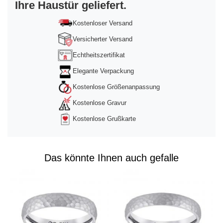
Ihre Haustür geliefert.
powered by
Usercentrics Consent
Management Platform
&
Trusted Shops
Kostenloser Versand
Versicherter Versand
Echtheitszertifikat
Elegante Verpackung
Kostenlose Größenanpassung
Kostenlose Gravur
Kostenlose Grußkarte
Das könnte Ihnen auch gefalle