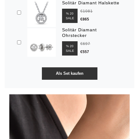
Solitär Diamant Halskette
€1081
% 20
SALE
€865
Solitär Diamant
Ohrstecker
€697
% 20
SALE
€557