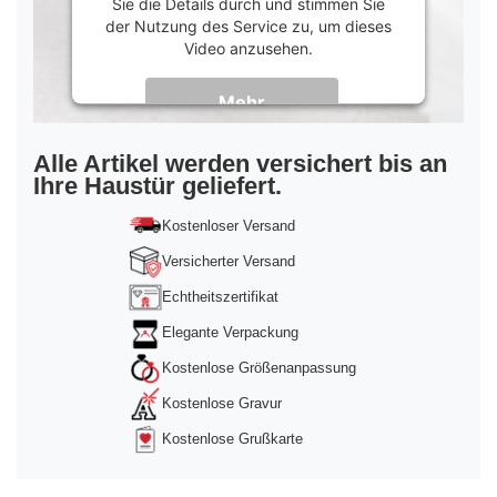
Sie die Details durch und stimmen Sie
der Nutzung des Service zu, um dieses
Video anzusehen.
Mehr
Informationen
Akzeptieren
Alle Artikel werden versichert bis an
Ihre Haustür geliefert.
powered by
Usercentrics Consent
Management Platform
&
Trusted Shops
Kostenloser Versand
Versicherter Versand
Echtheitszertifikat
Elegante Verpackung
Kostenlose Größenanpassung
Kostenlose Gravur
Kostenlose Grußkarte