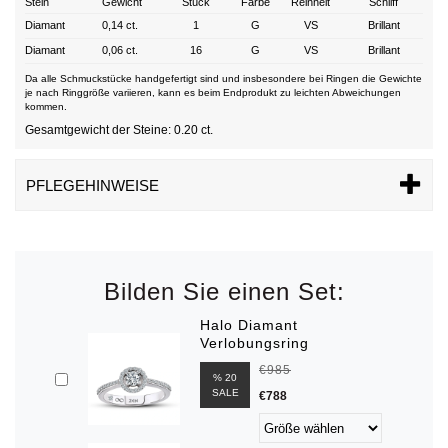
Stein
Gewicht
Stück
Farbe
Reinheit
Schliff
Diamant
0,14 ct.
1
G
VS
Brillant
Diamant
0,06 ct.
16
G
VS
Brillant
Da alle Schmuckstücke handgefertigt sind und insbesondere bei Ringen die Gewichte
je nach Ringgröße variieren, kann es beim Endprodukt zu leichten Abweichungen
kommen.
Gesamtgewicht der Steine: 0.20 ct.
PFLEGEHINWEISE
Bilden Sie einen Set:
Halo Diamant
Verlobungsring
€985
% 20
SALE
€788