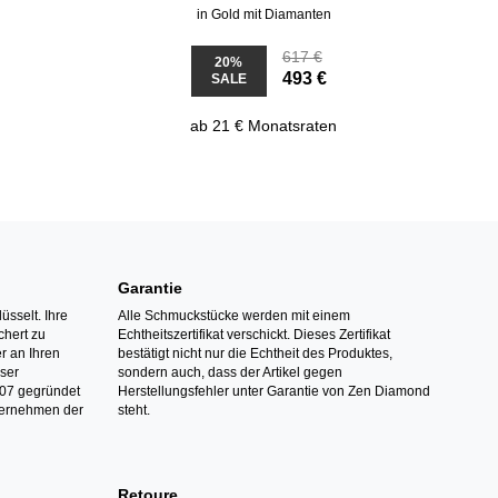
in Gold mit Diamanten
617 €
20%
493 €
SALE
ab 21 € Monatsraten
Garantie
üsselt. Ihre
Alle Schmuckstücke werden mit einem
hert zu
Echtheitszertifikat verschickt. Dieses Zertifikat
r an Ihren
bestätigt nicht nur die Echtheit des Produktes,
nser
sondern auch, dass der Artikel gegen
07 gegründet
Herstellungsfehler unter Garantie von Zen Diamond
ternehmen der
steht.
Retoure