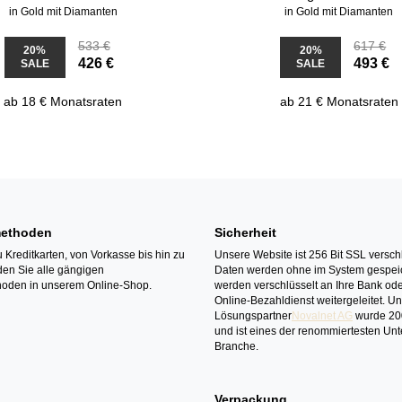
in Gold mit Diamanten
in Gold mit Diamanten
533 €
617 €
20%
20%
426 €
493 €
SALE
SALE
ab 18 € Monatsraten
ab 21 € Monatsraten
ethoden
Sicherheit
 Kreditkarten, von Vorkasse bis hin zu
Unsere Website ist 256 Bit SSL verschl
den Sie alle gängigen
Daten werden ohne im System gespeic
oden in unserem Online-Shop.
werden verschlüsselt an Ihre Bank ode
Online-Bezahldienst weitergeleitet. U
Lösungspartner
Novalnet AG
wurde 20
und ist eines der renommiertesten Un
Branche.
Verpackung