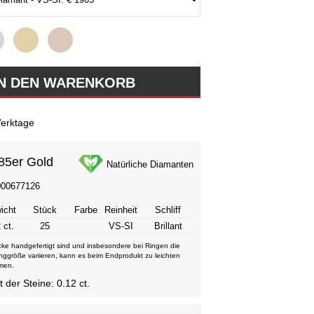
erktage
85er Gold
Natürliche Diamanten
000677126
icht
Stück
Farbe
Reinheit
Schliff
 ct.
25
VS-SI
Brillant
ke handgefertigt sind und insbesondere bei Ringen die
nggröße variieren, kann es beim Endprodukt zu leichten
men.
der Steine: 0.12 ct.