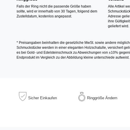
Falls der Ring nicht die passende Größe haben
Alle Artikel w
sollte, wird er innerhalb von 30 Tagen, folgend dem
Schmuckstücke
Zustelldatum, kostenlos angepasst.
Adresse gelief
ihre Gültigke
geliefert wird.
* Preisangaben beinhalten die gesetzliche MwSt. sowie andere möglich
Schmuckstücke werden in einer eleganten Holzschatulle, versichert gelie
es bei Gold- und Edelsteinschmuck zu Abweichungen von ±10% gegenübe
Endprodukt im Vergleich zu der Abbildung kleine unterschiede aufweist.
Sicher
Einkaufen
Ringgröße
Ändern