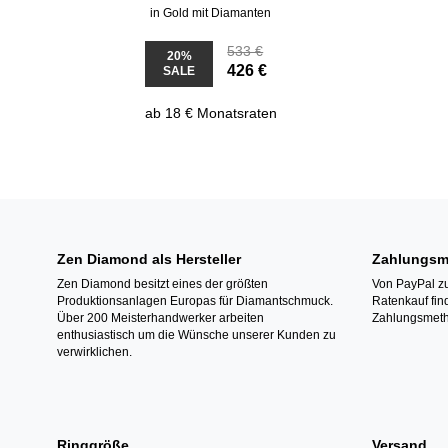
in Gold mit Diamanten
533 €
20%
426 €
SALE
ab 18 € Monatsraten
Zen Diamond als Hersteller
Zahlungsm
Zen Diamond besitzt eines der größten
Von PayPal zu
Produktionsanlagen Europas für Diamantschmuck.
Ratenkauf fin
Über 200 Meisterhandwerker arbeiten
Zahlungsmeth
enthusiastisch um die Wünsche unserer Kunden zu
verwirklichen.
Ringgröße
Versand