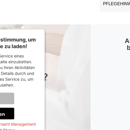
PFLEGEHIN
Zustimmung, um
A
e zu laden!
b
ervice eines
halte einzubetten.
u Ihren Aktivitäten
e Details durch und
es Service zu, um
usehen.
onen
en
onsent Management