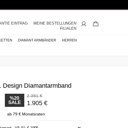
ANTIE EINTRAG
MEINE BESTELLUNGEN
FILIALEN
KETTEN
DIAMANT ARMBÄNDER
HERREN
t. Design Diamantarmband
ngsringe
mbänder
ntringe
bänder
iamant
ringe
res
s
Buchstaben Halskette
Herren Halsketten
Perlen Ohrringe
Halbmemoire
Eheringe
nd
Diamantringe
2.381 €
ÄNDER
%20
1.905 €
SALE
ÄNDER
BÄNDER
ab 79 € Monatsraten