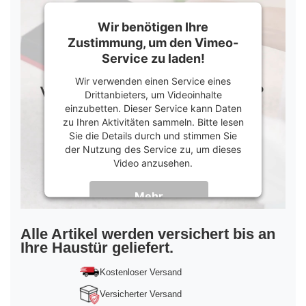
Wir benötigen Ihre
Zustimmung, um den Vimeo-
Service zu laden!
Wir verwenden einen Service eines
Drittanbieters, um Videoinhalte
einzubetten. Dieser Service kann Daten
zu Ihren Aktivitäten sammeln. Bitte lesen
Sie die Details durch und stimmen Sie
der Nutzung des Service zu, um dieses
Video anzusehen.
Mehr
Informationen
Akzeptieren
Alle Artikel werden versichert bis an
Ihre Haustür geliefert.
powered by
Usercentrics Consent
Management Platform
&
Trusted Shops
Kostenloser Versand
Versicherter Versand