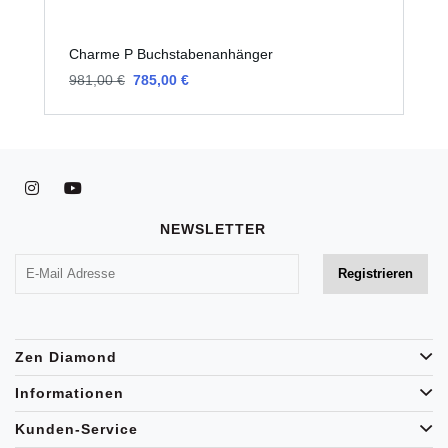
Charme P Buchstabenanhänger
C
981,00 €
785,00 €
9
NEWSLETTER
Zen Diamond
Informationen
Kunden-Service