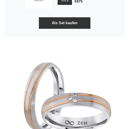
SALE
€875