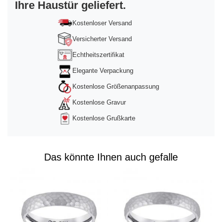
Ihre Haustür geliefert.
powered by
Usercentrics Consent
Management Platform
&
Trusted Shops
Kostenloser Versand
Versicherter Versand
Echtheitszertifikat
Elegante Verpackung
Kostenlose Größenanpassung
Kostenlose Gravur
Kostenlose Grußkarte
Das könnte Ihnen auch gefalle