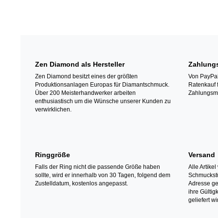
Zen Diamond als Hersteller
Zahlung
Zen Diamond besitzt eines der größten
Von PayPal 
Produktionsanlagen Europas für Diamantschmuck.
Ratenkauf 
Über 200 Meisterhandwerker arbeiten
Zahlungsm
enthusiastisch um die Wünsche unserer Kunden zu
verwirklichen.
Ringgröße
Versand
Falls der Ring nicht die passende Größe haben
Alle Artike
sollte, wird er innerhalb von 30 Tagen, folgend dem
Schmuckstü
Zustelldatum, kostenlos angepasst.
Adresse gel
ihre Gülti
geliefert wi