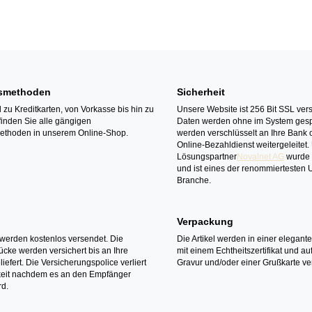
smethoden
Sicherheit
zu Kreditkarten, von Vorkasse bis hin zu
Unsere Website ist 256 Bit SSL vers
finden Sie alle gängigen
Daten werden ohne im System gesp
ethoden in unserem Online-Shop.
werden verschlüsselt an Ihre Bank 
Online-Bezahldienst weitergeleitet.
Lösungspartner
Novalnet AG
wurde 
und ist eines der renommiertesten
Branche.
Verpackung
l werden kostenlos versendet. Die
Die Artikel werden in einer elegant
cke werden versichert bis an Ihre
mit einem Echtheitszertifikat und a
iefert. Die Versicherungspolice verliert
Gravur und/oder einer Grußkarte ver
gkeit nachdem es an den Empfänger
rd.