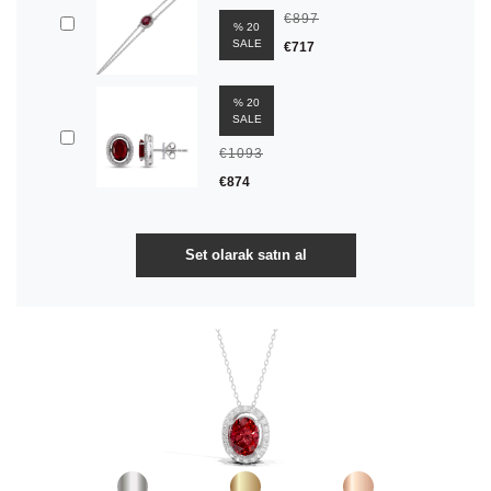
€897
% 20
SALE
€717
% 20
SALE
€1093
€874