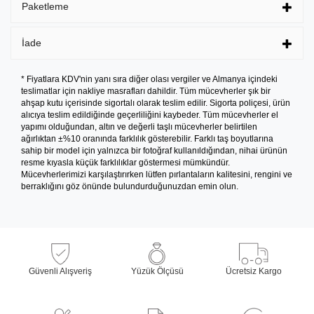
Paketleme
İade
* Fiyatlara KDV'nin yanı sıra diğer olası vergiler ve Almanya içindeki
teslimatlar için nakliye masrafları dahildir. Tüm mücevherler şık bir
ahşap kutu içerisinde sigortalı olarak teslim edilir. Sigorta poliçesi, ürün
alıcıya teslim edildiğinde geçerliliğini kaybeder. Tüm mücevherler el
yapımı olduğundan, altın ve değerli taşlı mücevherler belirtilen
ağırlıktan ±%10 oranında farklılık gösterebilir. Farklı taş boyutlarına
sahip bir model için yalnızca bir fotoğraf kullanıldığından, nihai ürünün
resme kıyasla küçük farklılıklar göstermesi mümkündür.
Mücevherlerimizi karşılaştırırken lütfen pırlantaların kalitesini, rengini ve
berraklığını göz önünde bulundurduğunuzdan emin olun.
Güvenli Alışveriş
Yüzük Ölçüsü
Ücretsiz Kargo