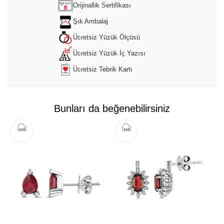
powered by
Usercentrics Consent
Orijinallik Sertifikası
Management Platform
&
Trusted Shops
Şık Ambalaj
Ücretsiz Yüzük Ölçüsü
Ücretsiz Yüzük İç Yazısı
Ücretsiz Tebrik Kartı
Bunları da beğenebilirsiniz