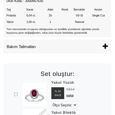
Ürün Kodu : 3000957630
Taş
Karat
Adet
Renk
Berraklık
Kesim
Pırlanta
0,04 ct.
20
VS-SI
Single Cut
Yakut
1,00 ct.
1
Natural
Tüm mücevherler el yapımı olduğundan ve özellikle yüzüklerde ağırlıklar yüzük
boyutuna göre değiştiğinden, nihai ürün küçük farklılıklar gösterebilir.
Bakım Talimatları
Set oluştur:
Yakut Yüzük
€813
% 20
SALE
€650
Yakut Bileklik