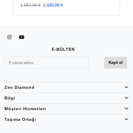
1.657,00 €
1.325,00 €
1
E-BÜLTEN
Zen Diamond
Bilgi
Müşteri Hizmetleri
Taşıma Ortağı