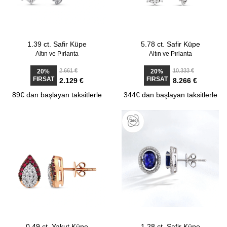
1.39 ct. Safir Küpe
5.78 ct. Safir Küpe
Altın ve Pırlanta
Altın ve Pırlanta
2.661 €
10.333 €
20%
20%
FIRSAT
FIRSAT
2.129 €
8.266 €
89€ dan başlayan taksitlerle
344€ dan başlayan taksitlerle
0.49 ct. Yakut Küpe
1.28 ct. Safir Küpe