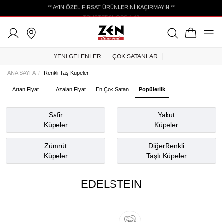
** AYIN ÖZEL FIRSAT ÜRÜNLERİNİ KAÇIRMAYIN **
YENI GELENLER
ÇOK SATANLAR
ANA SAYFA
Renkli Taş Küpeler
Artan Fiyat
Azalan Fiyat
En Çok Satan
Popülerlik
Safir
Yakut
Küpeler
Küpeler
Zümrüt
DiğerRenkli
Küpeler
Taşlı Küpeler
EDELSTEIN