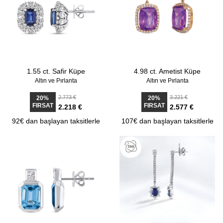
1.55 ct. Safir Küpe
4.98 ct. Ametist Küpe
Altın ve Pırlanta
Altın ve Pırlanta
2.773 €
3.221 €
20%
20%
FIRSAT
FIRSAT
2.218 €
2.577 €
92€ dan başlayan taksitlerle
107€ dan başlayan taksitlerle