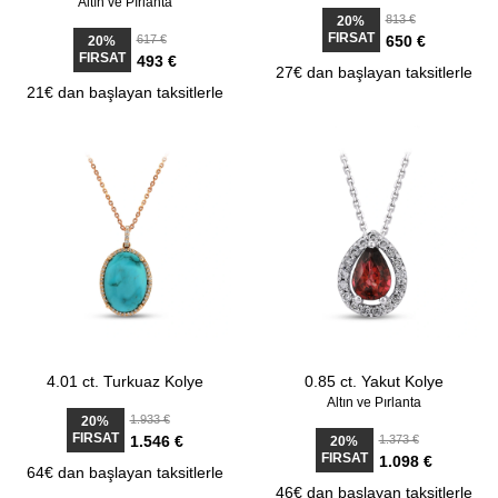
Altın ve Pırlanta
813 €
20%
FIRSAT
617 €
650 €
20%
FIRSAT
493 €
27€ dan başlayan taksitlerle
21€ dan başlayan taksitlerle
4.01 ct. Turkuaz Kolye
0.85 ct. Yakut Kolye
Altın ve Pırlanta
1.933 €
20%
FIRSAT
1.546 €
1.373 €
20%
FIRSAT
1.098 €
64€ dan başlayan taksitlerle
46€ dan başlayan taksitlerle