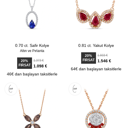
0.70 ct. Safir Kolye
0.81 ct. Yakut Kolye
Altın ve Pırlanta
1.933 €
20%
FIRSAT
1.373 €
1.546 €
20%
FIRSAT
1.098 €
64€ dan başlayan taksitlerle
46€ dan başlayan taksitlerle