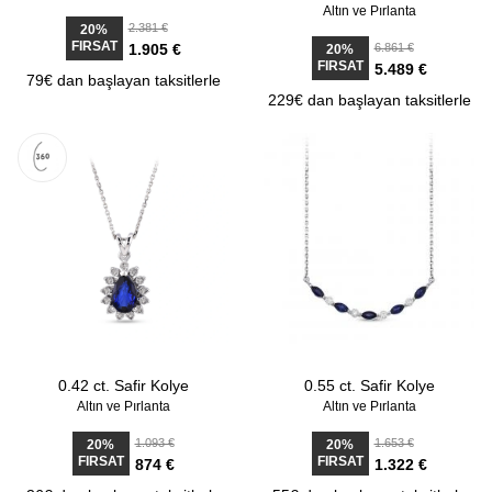
Altın ve Pırlanta
2.381 €
20%
FIRSAT
1.905 €
6.861 €
20%
FIRSAT
5.489 €
79€ dan başlayan taksitlerle
229€ dan başlayan taksitlerle
0.42 ct. Safir Kolye
0.55 ct. Safir Kolye
Altın ve Pırlanta
Altın ve Pırlanta
1.093 €
1.653 €
20%
20%
FIRSAT
FIRSAT
874 €
1.322 €