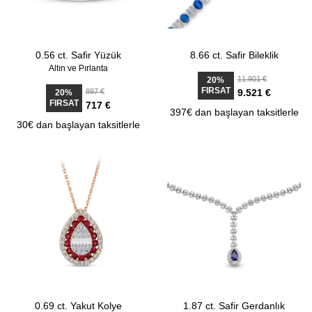
0.56 ct. Safir Yüzük
8.66 ct. Safir Bileklik
Altın ve Pırlanta
11.901 €
20%
FIRSAT
897 €
9.521 €
20%
FIRSAT
717 €
397€ dan başlayan taksitlerle
30€ dan başlayan taksitlerle
0.69 ct. Yakut Kolye
1.87 ct. Safir Gerdanlık