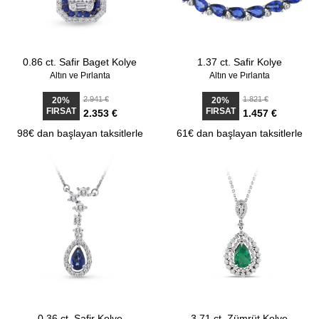
0.86 ct. Safir Baget Kolye
1.37 ct. Safir Kolye
Altın ve Pırlanta
Altın ve Pırlanta
2.941 €
1.821 €
20%
20%
FIRSAT
FIRSAT
2.353 €
1.457 €
98€ dan başlayan taksitlerle
61€ dan başlayan taksitlerle
0.36 ct. Safir Kolye
3.71 ct. Zümrüt Kolye