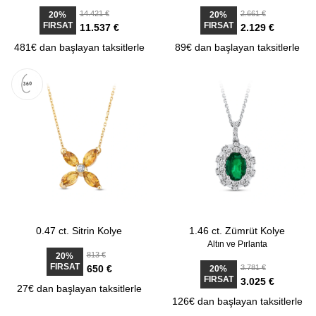
14.421 €
2.661 €
20%
20%
FIRSAT
FIRSAT
11.537 €
2.129 €
481€ dan başlayan taksitlerle
89€ dan başlayan taksitlerle
0.47 ct. Sitrin Kolye
1.46 ct. Zümrüt Kolye
Altın ve Pırlanta
813 €
20%
FIRSAT
650 €
3.781 €
20%
FIRSAT
3.025 €
27€ dan başlayan taksitlerle
126€ dan başlayan taksitlerle