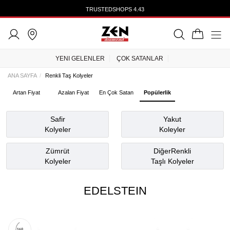
** AYIN ÖZEL FIRSAT ÜRÜNLERİNİ KAÇIRMAYIN **
TRUSTEDSHOPS 4.43
YENI GELENLER
ÇOK SATANLAR
ANA SAYFA
Renkli Taş Kolyeler
Artan Fiyat
Azalan Fiyat
En Çok Satan
Popülerlik
Safir
Yakut
Kolyeler
Koleyler
Zümrüt
DiğerRenkli
Kolyeler
Taşlı Kolyeler
EDELSTEIN