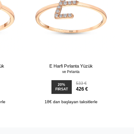
zük
E Harfi Pırlanta Yüzük
ve Pırlanta
533 €
20%
426 €
FIRSAT
rle
18€ dan başlayan taksitlerle