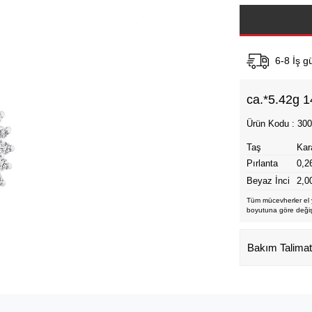
6-8 İş g
ca.*
5.42g 1
Ürün Kodu : 30
Taş
Kar
Pırlanta
0,26
Beyaz İnci
2,00
Tüm mücevherler el y
boyutuna göre değişti
Bakım Talimat