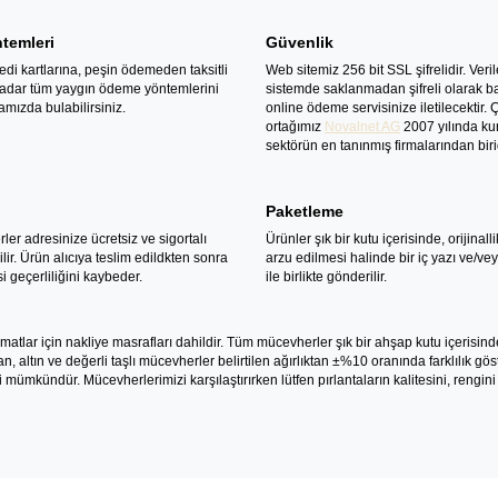
temleri
Güvenlik
di kartlarına, peşin ödemeden taksitli
Web sitemiz 256 bit SSL şifrelidir. Veril
 kadar tüm yaygın ödeme yöntemlerini
sistemde saklanmadan şifreli olarak 
mızda bulabilirsiniz.
online ödeme servisinize iletilecektir.
ortağımız
Novalnet AG
2007 yılında ku
sektörün en tanınmış firmalarından birid
Paketleme
er adresinize ücretsiz ve sigortalı
Ürünler şık bir kutu içerisinde, orijinalli
lir. Ürün alıcıya teslim edildkten sonra
arzu edilmesi halinde bir iç yazı ve/veya
si geçerliliğini kaybeder.
ile birlikte gönderilir.
matlar için nakliye masrafları dahildir. Tüm mücevherler şık bir ahşap kutu içerisinde s
ltın ve değerli taşlı mücevherler belirtilen ağırlıktan ±%10 oranında farklılık göster
si mümkündür. Mücevherlerimizi karşılaştırırken lütfen pırlantaların kalitesini, ren