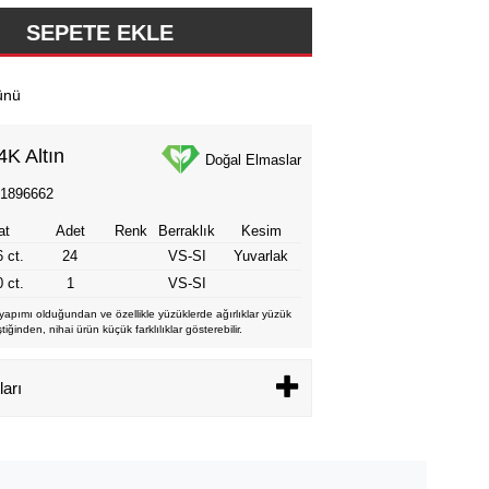
ünü
4K Altın
Doğal Elmaslar
01896662
at
Adet
Renk
Berraklık
Kesim
 ct.
24
VS-SI
Yuvarlak
 ct.
1
VS-SI
apımı olduğundan ve özellikle yüzüklerde ağırlıklar yüzük
ğinden, nihai ürün küçük farklılıklar gösterebilir.
ları