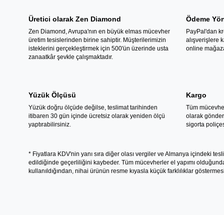
Üretici olarak Zen Diamond
Ödeme Yön
Zen Diamond, Avrupa'nın en büyük elmas mücevher
PayPal'dan kre
üretim tesislerinden birine sahiptir. Müşterilerimizin
alışverişlere
isteklerini gerçekleştirmek için 500'ün üzerinde usta
online mağaza
zanaatkâr şevkle çalışmaktadır.
Yüzük Ölçüsü
Kargo
Yüzük doğru ölçüde değilse, teslimat tarihinden
Tüm mücevherl
itibaren 30 gün içinde ücretsiz olarak yeniden ölçü
olarak gönderi
yaptırabilirsiniz.
sigorta poliçe
* Fiyatlara KDV'nin yanı sıra diğer olası vergiler ve Almanya içindeki tesli
edildiğinde geçerliliğini kaybeder. Tüm mücevherler el yapımı olduğundan, a
kullanıldığından, nihai ürünün resme kıyasla küçük farklılıklar gösterme