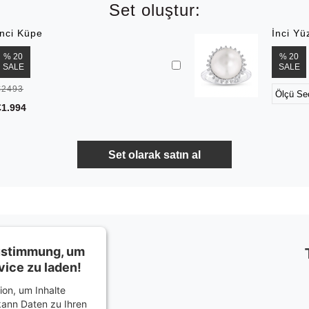
Set oluştur:
İnci Küpe
İnci Yü
% 20
% 20
SALE
SALE
€2493
€1.994
Zustimmung, um
ice zu laden!
on, um Inhalte
kann Daten zu Ihren