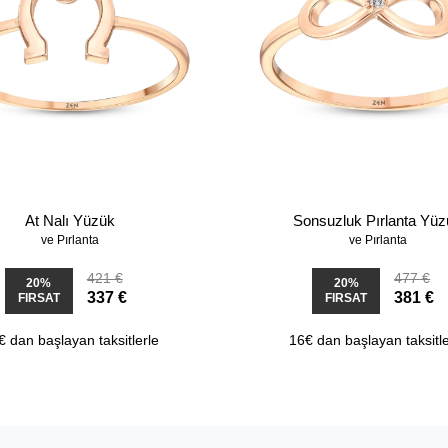
At Nalı Yüzük
Sonsuzluk Pırlanta Yü
ve Pırlanta
ve Pırlanta
421 €
477 €
20%
20%
337 €
381 €
FIRSAT
FIRSAT
€ dan başlayan taksitlerle
16€ dan başlayan taksitle