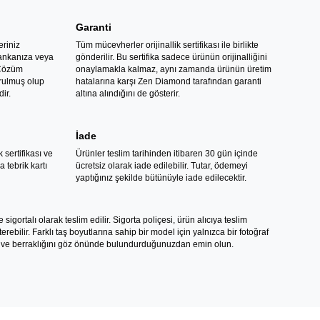
Garanti
eriniz
Tüm mücevherler orijinallik sertifikası ile birlikte
bankanıza veya
gönderilir. Bu sertifika sadece ürünün orijinalliğini
 Çözüm
onaylamakla kalmaz, aynı zamanda ürünün üretim
rulmuş olup
hatalarına karşı Zen Diamond tarafından garanti
ir.
altına alındığını de gösterir.
İade
k sertifikası ve
Ürünler teslim tarihinden itibaren 30 gün içinde
 tebrik kartı
ücretsiz olarak iade edilebilir. Tutar, ödemeyi
yaptığınız şekilde bütünüyle iade edilecektir.
igortalı olarak teslim edilir. Sigorta poliçesi, ürün alıcıya teslim
ebilir. Farklı taş boyutlarına sahip bir model için yalnızca bir fotoğraf
gini ve berraklığını göz önünde bulundurduğunuzdan emin olun.