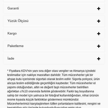
Garanti
Yüzük Ölçüsü
Kargo
Paketleme
İade
* Fiyatlara KDV'nin yanı sıra diğer olası vergiler ve Almanya içindeki
teslimatlar için nakliye masrafları dahildir. Tüm mücevherler şık bir
ahşap kutu içerisinde sigortalı olarak teslim edilir. Sigorta poliçesi, ürün
alıcıya teslim edildiğinde geçerliliğini kaybeder. Tüm mücevherler el
yapımı olduğundan, altın ve değerli taşlı mücevherler belirtilen
ağırlıktan ±%10 oranında farklılık gösterebilir. Farklı taş boyutlarına
sahip bir model için yalnızca bir fotoğraf kullanıldığından, nihai ürünün
resme kıyasla küçük farklılıklar göstermesi mümkündür.
Mücevherlerimizi karşılaştırırken lütfen pırlantaların kalitesini, rengini ve
berraklığını göz önünde bulundurduğunuzdan emin olun.