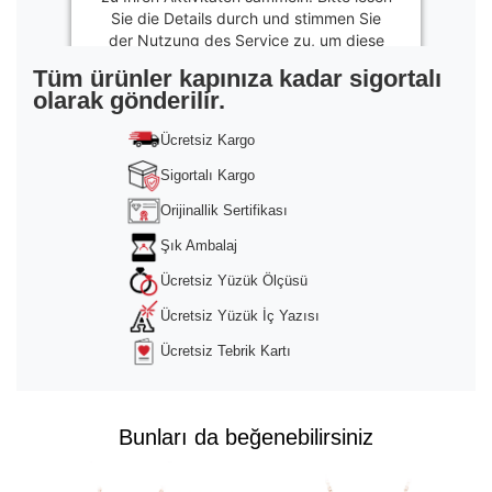
Sie die Details durch und stimmen Sie
der Nutzung des Service zu, um diese
Inhalte anzuzeigen.
Tüm ürünler kapınıza kadar sigortalı
olarak gönderilir.
Mehr
Informationen
Ücretsiz Kargo
Akzeptieren
Sigortalı Kargo
powered by
Usercentrics Consent
Orijinallik Sertifikası
Management Platform
&
Trusted Shops
Şık Ambalaj
Ücretsiz Yüzük Ölçüsü
Ücretsiz Yüzük İç Yazısı
Ücretsiz Tebrik Kartı
Bunları da beğenebilirsiniz