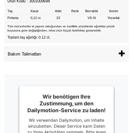
Ürün Kodu : 3001009698
Taş
Karat
Adet
Renk
Berraklık
Kesim
Pırlanta
0,12 ct.
23
VS-SI
Yuvarlak
Tüm mücevherler el yapımı olduğundan ve özellikle yüzüklerde ağırlıklar yüzük
boyutuna göre değiştiğinden, nihai ürün küçük farklılıklar gösterebilir.
Toplam taş ağırlığı: 0.12 ct.
Bakım Talimatları
Wir benötigen Ihre
Zustimmung, um den
Dailymotion-Service zu laden!
Wir verwenden Dailymotion, um Inhalte
einzubetten. Dieser Service kann Daten
zu Ihren Aktivitäten sammeln. Bitte lesen