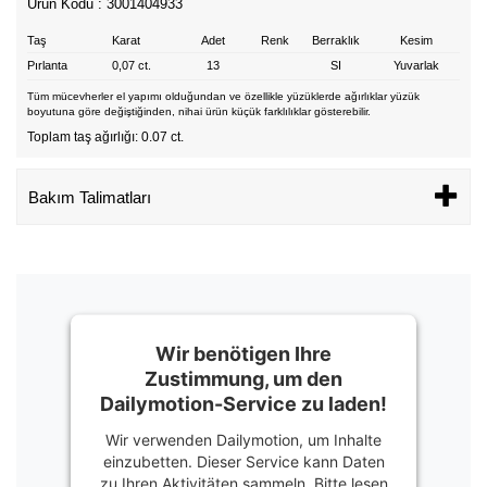
Ürün Kodu : 3001404933
Taş
Karat
Adet
Renk
Berraklık
Kesim
Pırlanta
0,07 ct.
13
SI
Yuvarlak
Tüm mücevherler el yapımı olduğundan ve özellikle yüzüklerde ağırlıklar yüzük
boyutuna göre değiştiğinden, nihai ürün küçük farklılıklar gösterebilir.
Toplam taş ağırlığı: 0.07 ct.
Bakım Talimatları
Wir benötigen Ihre
Zustimmung, um den
Dailymotion-Service zu laden!
Wir verwenden Dailymotion, um Inhalte
einzubetten. Dieser Service kann Daten
zu Ihren Aktivitäten sammeln. Bitte lesen