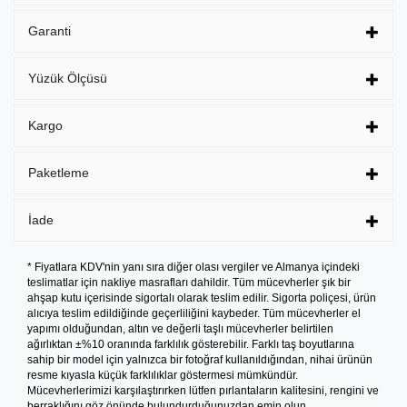
Garanti
Yüzük Ölçüsü
Kargo
Paketleme
İade
* Fiyatlara KDV'nin yanı sıra diğer olası vergiler ve Almanya içindeki
teslimatlar için nakliye masrafları dahildir. Tüm mücevherler şık bir
ahşap kutu içerisinde sigortalı olarak teslim edilir. Sigorta poliçesi, ürün
alıcıya teslim edildiğinde geçerliliğini kaybeder. Tüm mücevherler el
yapımı olduğundan, altın ve değerli taşlı mücevherler belirtilen
ağırlıktan ±%10 oranında farklılık gösterebilir. Farklı taş boyutlarına
sahip bir model için yalnızca bir fotoğraf kullanıldığından, nihai ürünün
resme kıyasla küçük farklılıklar göstermesi mümkündür.
Mücevherlerimizi karşılaştırırken lütfen pırlantaların kalitesini, rengini ve
berraklığını göz önünde bulundurduğunuzdan emin olun.