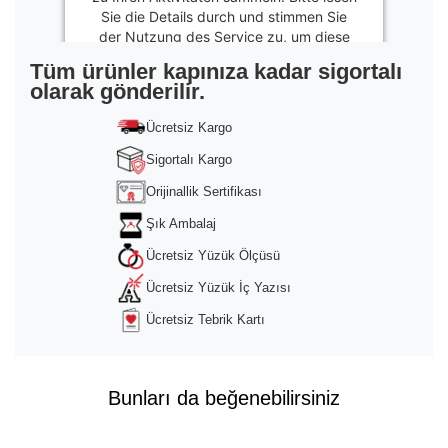
Sie die Details durch und stimmen Sie
der Nutzung des Service zu, um diese
Inhalte anzuzeigen.
Tüm ürünler kapınıza kadar sigortalı
olarak gönderilir.
Mehr
Informationen
Ücretsiz Kargo
Akzeptieren
Sigortalı Kargo
powered by
Usercentrics Consent
Orijinallik Sertifikası
Management Platform
&
Trusted Shops
Şık Ambalaj
Ücretsiz Yüzük Ölçüsü
Ücretsiz Yüzük İç Yazısı
Ücretsiz Tebrik Kartı
Bunları da beğenebilirsiniz