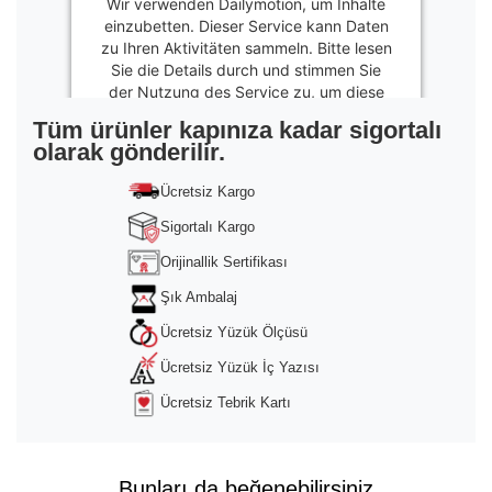
Wir verwenden Dailymotion, um Inhalte
einzubetten. Dieser Service kann Daten
zu Ihren Aktivitäten sammeln. Bitte lesen
Sie die Details durch und stimmen Sie
der Nutzung des Service zu, um diese
Inhalte anzuzeigen.
Tüm ürünler kapınıza kadar sigortalı
olarak gönderilir.
Mehr
Informationen
Ücretsiz Kargo
Akzeptieren
Sigortalı Kargo
powered by
Usercentrics Consent
Orijinallik Sertifikası
Management Platform
&
Trusted Shops
Şık Ambalaj
Ücretsiz Yüzük Ölçüsü
Ücretsiz Yüzük İç Yazısı
Ücretsiz Tebrik Kartı
Bunları da beğenebilirsiniz