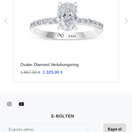
Ovaler Diamant Verlobungsring
O
1.657,00 €
1.325,00 €
1
E-BÜLTEN