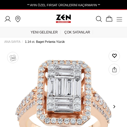
** AYIN ÖZEL FIRSAT ÜRÜNLERİNİ KAÇIRMAYIN **
YENI GELENLER
ÇOK SATANLAR
ANA SAYFA
1.14 ct. Baget Pırlanta Yüzük