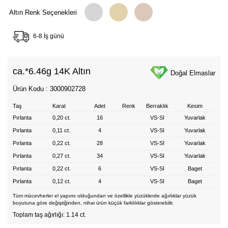
Altın Renk Seçenekleri
6-8 İş günü
ca.*
6.46g 14K Altın
Doğal Elmaslar
Ürün Kodu : 3000902728
Taş
Karat
Adet
Renk
Berraklık
Kesim
Pırlanta
0,20 ct.
16
VS-SI
Yuvarlak
Pırlanta
0,11 ct.
4
VS-SI
Yuvarlak
Pırlanta
0,22 ct.
28
VS-SI
Yuvarlak
Pırlanta
0,27 ct.
34
VS-SI
Yuvarlak
Pırlanta
0,22 ct.
6
VS-SI
Baget
Pırlanta
0,12 ct.
4
VS-SI
Baget
Tüm mücevherler el yapımı olduğundan ve özellikle yüzüklerde ağırlıklar yüzük
boyutuna göre değiştiğinden, nihai ürün küçük farklılıklar gösterebilir.
Toplam taş ağırlığı: 1.14 ct.