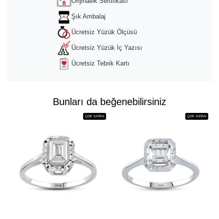
powered by
Usercentrics Consent
Orijinallik Sertifikası
Management Platform
&
Trusted Shops
Şık Ambalaj
Ücretsiz Yüzük Ölçüsü
Ücretsiz Yüzük İç Yazısı
Ücretsiz Tebrik Kartı
Bunları da beğenebilirsiniz
ÇOK SATAN
ÇOK SATAN