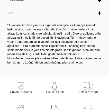
Paketleme
İade
* Fiyatlara KDV'nin yanı sıra diğer olası vergiler ve Almanya içindeki
teslimatlar için nakliye masrafları dahildir. Tüm mücevherler şık bir
ahşap kutu içerisinde sigortalı olarak teslim edilir. Sigorta poliçesi, ürün
alıcıya teslim edildiğinde geçerliliğini kaybeder. Tüm mücevherler el
yapımı olduğundan, altın ve değerli taşlı mücevherler belirtilen
ağırlıktan ±%10 oranında farklılık gösterebilir. Farklı taş boyutlarına
sahip bir model için yalnızca bir fotoğraf kullanıldığından, nihai ürünün
resme kıyasla küçük farklılıklar göstermesi mümkündür.
Mücevherlerimizi karşılaştırırken lütfen pırlantaların kalitesini, rengini ve
berraklığını göz önünde bulundurduğunuzdan emin olun.
Güvenli Alışveriş
Yüzük Ölçüsü
Ücretsiz Kargo