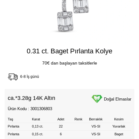
0.31 ct. Baget Pırlanta Kolye
70€ dan başlayan taksitlerle
6-8 İş günü
ca.*
3.28g 14K Altın
Doğal Elmaslar
Ürün Kodu : 3001306803
Taş
Karat
Adet
Renk
Berraklık
Kesim
Pırlanta
0,13 ct.
22
VS-SI
Yuvarlak
Pırlanta
0,15 ct.
6
VS-SI
Baget